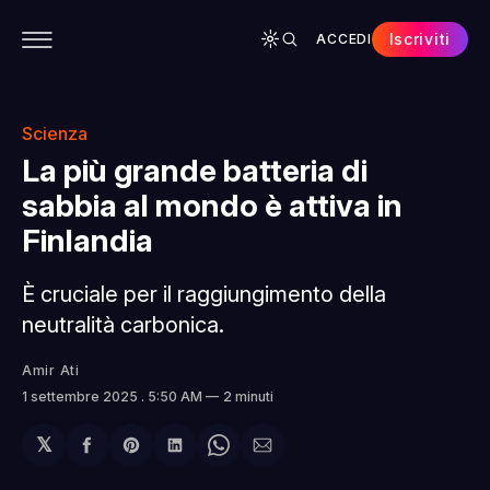
Iscriviti
ACCEDI
CONTENUTI
APP
CHI SIAMO
SPONSOR
Scienza
La più grande batteria di
sabbia al mondo è attiva in
Finlandia
È cruciale per il raggiungimento della
neutralità carbonica.
Amir Ati
1 settembre 2025
. 5:50 AM
2 minuti
𝕏
Condividi
Share
Condividi
Share
Condividi
su
on
su
on
via