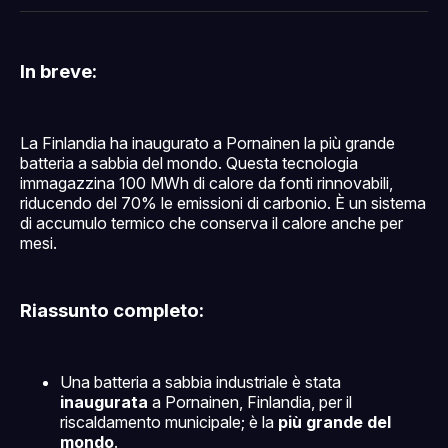
Facebook
Pinterest
LinkedIn
WhatsApp
email
In breve:
La Finlandia ha inaugurato a Pornainen la più grande
batteria a sabbia del mondo. Questa tecnologia
immagazzina 100 MWh di calore da fonti rinnovabili,
riducendo del 70% le emissioni di carbonio. È un sistema
di accumulo termico che conserva il calore anche per
mesi.
Riassunto completo:
Una batteria a sabbia industriale è stata
inaugurata
a Pornainen, Finlandia, per il
riscaldamento municipale; è la
più grande del
mondo
.