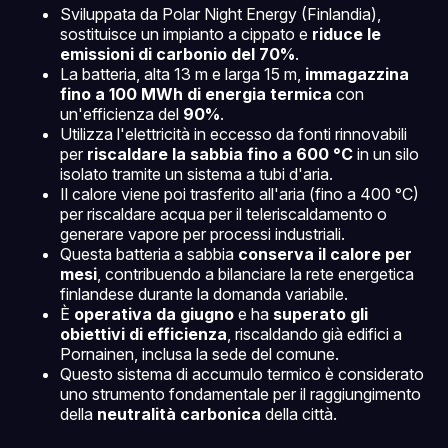
Sviluppata da Polar Night Energy (Finlandia),
sostituisce un impianto a cippato e
riduce le
emissioni di carbonio del 70%
.
La batteria, alta 13 m e larga 15 m,
immagazzina
fino a 100 MWh di energia termica
con
un'efficienza del
90%
.
Utilizza l'elettricità in eccesso da fonti rinnovabili
per
riscaldare la sabbia fino a 600 °C
in un silo
isolato tramite un sistema a tubi d'aria.
Il calore viene poi trasferito all'aria (fino a 400 °C)
per riscaldare acqua per il teleriscaldamento o
generare vapore per processi industriali.
Questa batteria a sabbia
conserva il calore per
mesi
, contribuendo a bilanciare la rete energetica
finlandese durante la domanda variabile.
È
operativa da giugno
e ha
superato gli
obiettivi di efficienza
, riscaldando già edifici a
Pornainen, inclusa la sede del comune.
Questo sistema di accumulo termico è considerato
uno strumento fondamentale per il raggiungimento
della
neutralità carbonica
della città.