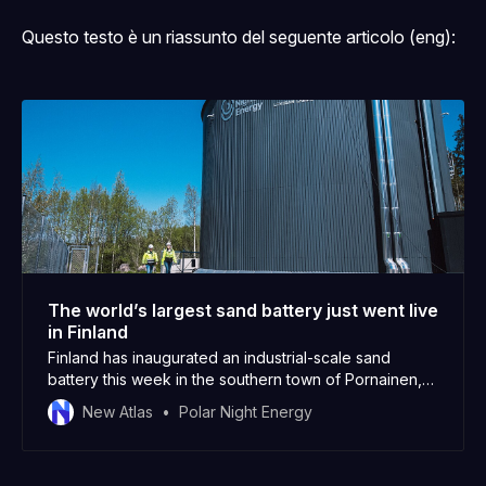
Questo testo è un riassunto del seguente articolo (eng):
The world’s largest sand battery just went live
in Finland
Finland has inaugurated an industrial-scale sand
battery this week in the southern town of Pornainen,
where it’ll take over heating duties from an old
New Atlas
Polar Night Energy
woodchip power plant for the municipality. It’s set to
reduce carbon emissions from the local heating
network by as much as 70%, and is the largest…