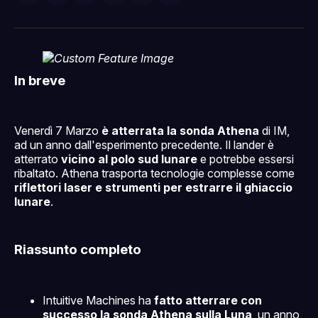
su
on
su
on
via
Facebook
Pinterest
LinkedIn
WhatsApp
email
In breve
Venerdì 7 Marzo
è atterrata la sonda Athena
di IM,
ad un anno dall'esperimento precedente. Il lander è
atterrato
vicino al polo sud lunare
e potrebbe essersi
ribaltato. Athena trasporta tecnologie complesse come
riflettori laser e strumenti per estrarre il ghiaccio
lunare
.
Riassunto completo
Intuitive Machines ha
fatto atterrare con
successo la sonda Athena sulla Luna
, un anno