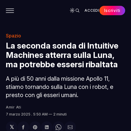
Iscriviti
ACCEDI
CONTENUTI
APP
CHI SIAMO
SPONSOR
Spazio
La seconda sonda di Intuitive
Machines atterra sulla Luna,
ma potrebbe essersi ribaltata
A più di 50 anni dalla missione Apollo 11,
stiamo tornando sulla Luna con i robot, e
presto con gli esseri umani.
Amir Ati
7 marzo 2025
. 5:50 AM
2 minuti
𝕏
Condividi
Share
Condividi
Share
Condividi