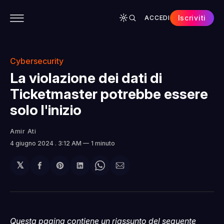
Iscriviti
ACCEDI
CONTENUTI
APP
CHI SIAMO
SPONSOR
Cybersecurity
La violazione dei dati di
Ticketmaster potrebbe essere
solo l'inizio
Amir Ati
4 giugno 2024
. 3:12 AM
1 minuto
𝕏
Condividi
Share
Condividi
Share
Condividi
su
on
su
on
via
Facebook
Pinterest
LinkedIn
WhatsApp
email
Questa pagina contiene un riassunto del seguente