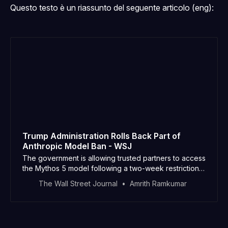
Questo testo è un riassunto del seguente articolo (eng):
Trump Administration Rolls Back Part of
Anthropic Model Ban - WSJ
The government is allowing trusted partners to access
the Mythos 5 model following a two-week restriction
that rattled the tech industry, The government is
The Wall Street Journal
Amrith Ramkumar
allowing trusted partners to access the Mythos 5
model following a two-week restriction that rattled the
tech industry