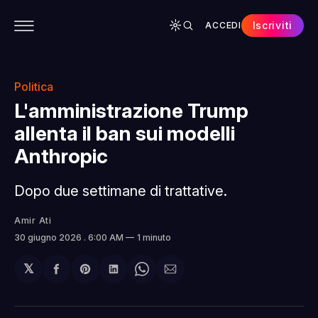
Iscriviti
ACCEDI
CONTENUTI
APP
CHI SIAMO
SPONSOR
Politica
L'amministrazione Trump
allenta il ban sui modelli
Anthropic
Dopo due settimane di trattative.
Amir Ati
30 giugno 2026
. 6:00 AM
1 minuto
𝕏
Condividi
Share
Condividi
Share
Condividi
su
on
su
on
via
Facebook
Pinterest
LinkedIn
WhatsApp
email