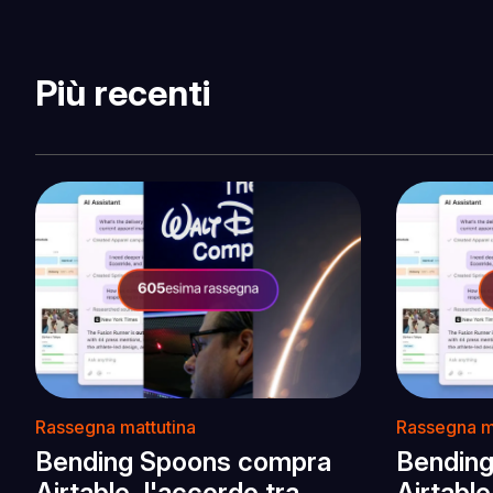
Più recenti
Rassegna mattutina
Rassegna m
Bending Spoons compra
Bendin
Airtable, l'accordo tra
Airtable