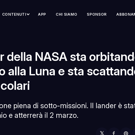
CONTENUTI
APP
CHI SIAMO
SPONSOR
ABBONA
r della NASA sta orbitan
o alla Luna e sta scattand
colari
ne piena di sotto-missioni. Il lander è sta
io e atterrerà il 2 marzo.
𝕏