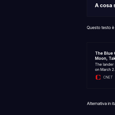
A cosa 
Questo testo è 
The Blue 
Moon, Tak
The lander 
on March 2.
CNET
Alternativa in it