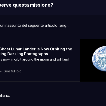
serve questa missione?
strumenti sc
ro
Blue Ghost
un riassunto del seguente articolo (eng):
Ghost Lunar Lander Is Now Orbiting the
ing Dazzling Photographs
is now in orbit around the moon and will land
See full bio
aliano: