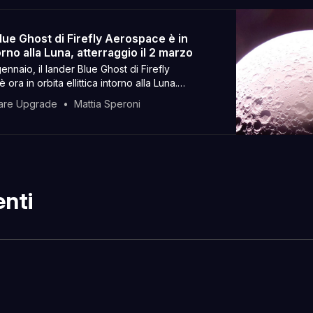
Blue Ghost di Firefly Aerospace è in
orno alla Luna, atterraggio il 2 marzo
ennaio, il lander Blue Ghost di Firefly
ora in orbita ellittica intorno alla Luna.
o è previsto nella mattinata del 2 marzo (ora
are Upgrade
Mattia Speroni
acendo proseguire il programma Artemis della
nti