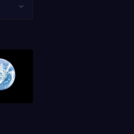
ientifici
ver