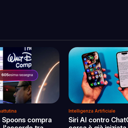
attutina
Intelligenza Artificiale
g Spoons compra
Siri AI contro Chat
, l'accordo tra
corsa è già iniziata