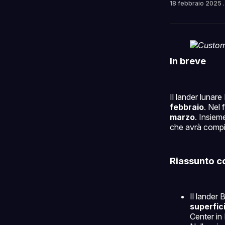
18 febbraio 2025
In breve
Il lander lunar
febbraio
. Nel
marzo
. Insiem
che avrà compiti
Riassunto c
Il lander
superfici
Center in 