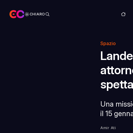
CHIARO
Spazio
Lande
attorn
spetta
Una missio
il 15 genna
Amir Ati