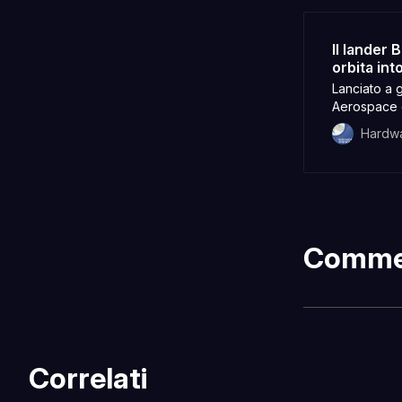
Il lander 
orbita int
Lanciato a g
Aerospace è 
L’atterraggi
Hardw
italiana) f
NASA.
Comme
Correlati