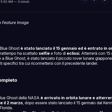
Condivi
Sh
. 5:50 AM
3 minuti
su
on
Facebo
Pin
e Blue Ghost
è stato lanciato il 15 gennaio ed è entrato in orb
 frattempo ha scattato
selfie
e foto di
eclissi
. Atterrerà con 15 ca
e a Blue Ghost, è stato lanciato il piccolo rover lunare giappo
 specifici tra cui riconnettersi con il precedente lander.
ompleto
 Blue Ghost della NASA
è arrivato in orbita lunare e atterrer
e il 2 marzo
, dopo essere stato lanciato il 15 gennaio dal Ke
Florida.