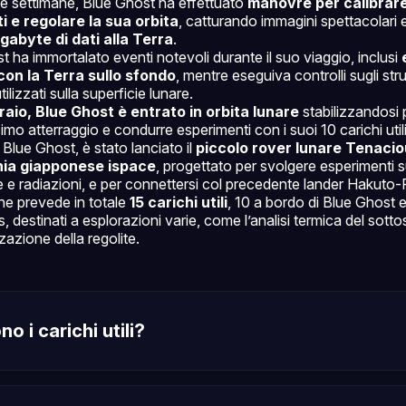
me settimane, Blue Ghost ha effettuato
manovre per calibrare
i e regolare la sua orbita
, catturando immagini spettacolari 
igabyte di dati alla Terra
.
t ha immortalato eventi notevoli durante il suo viaggio, inclusi
con la Terra sullo sfondo
, mentre eseguiva controlli sugli st
ilizzati sulla superficie lunare.
braio, Blue Ghost è entrato in orbita lunare
stabilizzandosi p
mo atterraggio e condurre esperimenti con i suoi 10 carichi utili
Blue Ghost, è stato lanciato il
piccolo rover lunare Tenacio
ia giapponese ispace
, progettato per svolgere esperimenti 
e e radiazioni, e per connettersi col precedente lander Hakuto-
ne prevede in totale
15 carichi utili
, 10 a bordo di Blue Ghost 
 destinati a esplorazioni varie, come l’analisi termica del sotto
zazione della regolite.
o i carichi utili?
lander lunari
carichi utili
payloads