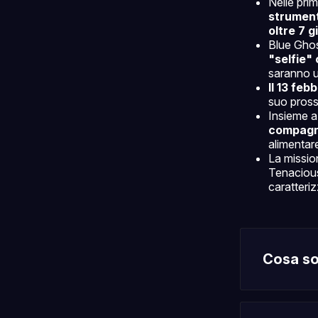
Nelle pri
strument
oltre 7 g
Blue Ghos
"selfie" 
saranno ut
Il 13 feb
suo prossi
Insieme a 
compagn
alimentar
La missio
Tenacious,
caratteriz
Cosa son