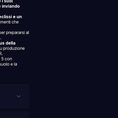
 i suoi
e
inviando
eclissi e un
rumenti che
er prepararsi al
.
us della
su produzione
R.
e 5 con
suolo e la