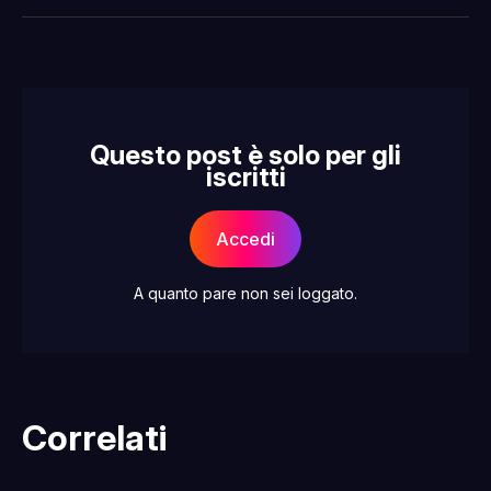
Facebook
Pinterest
LinkedIn
WhatsApp
email
Questo post è solo per gli
iscritti
Accedi
A quanto pare non sei loggato.
Correlati