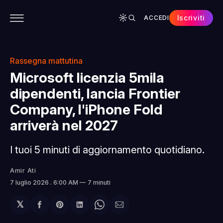
Iscriviti
ACCEDI
CONTENUTI
APP
CHI SIAMO
SPONSOR
Rassegna mattutina
Microsoft licenzia 5mila
dipendenti, lancia Frontier
Company, l'iPhone Fold
arriverà nel 2027
I tuoi 5 minuti di aggiornamento quotidiano.
Amir Ati
7 luglio 2026
. 6:00 AM
7 minuti
𝕏
Condividi
Share
Condividi
Share
Condividi
su
on
su
on
via