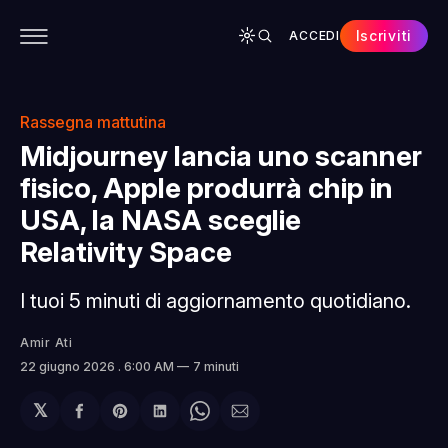
Iscriviti
ACCEDI
CONTENUTI
APP
CHI SIAMO
SPONSOR
Rassegna mattutina
Midjourney lancia uno scanner
fisico, Apple produrrà chip in
USA, la NASA sceglie
Relativity Space
I tuoi 5 minuti di aggiornamento quotidiano.
Amir Ati
22 giugno 2026
. 6:00 AM
7 minuti
𝕏
Condividi
Share
Condividi
Share
Condividi
su
on
su
on
via