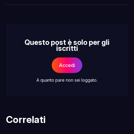
Facebook
Pinterest
LinkedIn
WhatsApp
email
Questo post è solo per gli
iscritti
Accedi
A quanto pare non sei loggato.
Correlati