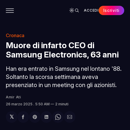
Iscriviti
ACCEDI
CONTENUTI
APP
CHI SIAMO
SPONSOR
Cronaca
Muore di infarto CEO di
Samsung Electronics, 63 anni
Han era entrato in Samsung nel lontano '88.
Soltanto la scorsa settimana aveva
presenziato in un meeting con gli azionisti.
Amir Ati
26 marzo 2025
. 5:50 AM
2 minuti
𝕏
Condividi
Share
Condividi
Share
Condividi
su
on
su
on
via