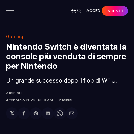
Iscriviti
ACCEDI
CONTENUTI
APP
CHI SIAMO
SPONSOR
Gaming
Nintendo Switch è diventata la
console più venduta di sempre
per Nintendo
Un grande successo dopo il flop di Wii U.
Amir Ati
4 febbraio 2026
. 6:00 AM
2 minuti
𝕏
Condividi
Share
Condividi
Share
Condividi
su
on
su
on
via
Facebook
Pinterest
LinkedIn
WhatsApp
email