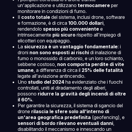
un'applicazione e utilizzano
termocamere
per
monitorare in condizioni di fumo.
Il
costo totale
del sistema, inclusi drone, software
e formazione, è di circa
100.000 dollari
,
rendendolo
spesso più conveniente
e
intrinsecamente
più sicuro
rispetto all'impiego di
elicotteri con equipaggio.
La
sicurezza è un vantaggio fondamentale
: i
droni
non sono esposti ai rischi
di inalazione di
fumo o monossido di carbonio, e un loro schianto,
sebbene costoso,
non comporta perdite di vite
umane
, a differenza di circa il
25% delle fatalità
legate all'aviazione antincendio.
Uno
studio del 2024
ha evidenziato che i fuochi
controllati, uniti al diradamento degli alberi,
possono
ridurre la gravità degli incendi di oltre
il 60%
.
Per garantire la sicurezza, il sistema di sgancio del
drone
rilascia le sfere solo all'interno di
un'area geografica predefinita
(geofencing), e
sensori di bordo rilevano eventuali danni
,
disabilitando il meccanismo e innescando un