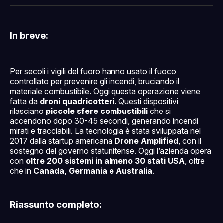
Facebook
Pinterest
LinkedIn
WhatsApp
email
In breve:
Per secoli i vigili del fuoro hanno usato il fuoco
controllato per prevenire gli incendi, bruciando il
materiale combustibile. Oggi questa operazione viene
fatta da
droni quadricotteri
. Questi dispositivi
rilasciano
piccole sfere combustibili
che si
accendono dopo 30-45 secondi, generando incendi
mirati e tracciabili. La tecnologia è stata sviluppata nel
2017 dalla startup americana
Drone Amplified
, con il
sostegno del governo statunitense. Oggi l’azienda opera
con
oltre 200 sistemi in almeno 30 stati USA
, oltre
che in
Canada, Germania e Australia
.
Riassunto completo: