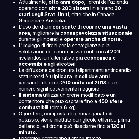
Attualmente,
otto anni dopo
, i droni dell'azienda
operano con
oltre 200 sistemi
in almeno
30
stati degli Stati Uniti
, oltre che in Canada,
Germania e Australia.
L'uso dei droni
consente di coprire una vasta
area
, migliorare la
consapevolezza situazionale
durante gli incendi e
operare anche di notte
.
L'impiego di droni per la sorveglianza e la
valutazione dei danni è iniziato intorno al
2011
,
rivelandosi un'alternativa
più economica e
accessibile
agli elicotteri.
La diffusione dei droni tra i dipartimenti antincendio
statunitensi è
triplicata in soli due anni
,
passando da circa
200 unità nel 2018
a un
numero significativamente maggiore.
Il
sistema
utilizza un drone modificato e un
contenitore che può ospitare fino a
450 sfere
combustibili
(circa
6 kg
).
Ogni sfera, composta da permanganato di
potassio, viene iniettata con glicole etilenico prima
del lancio, e il drone può rilasciarne fino a
120 al
minuto
.
I pompieri controllano il drone tramite