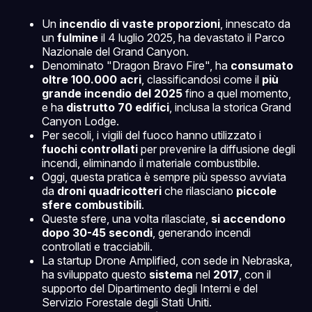
Un
incendio di vaste proporzioni
, innescato da
un
fulmine
il 4 luglio 2025, ha devastato il Parco
Nazionale del Grand Canyon.
Denominato "Dragon Bravo Fire", ha
consumato
oltre 100.000 acri
, classificandosi come il
più
grande incendio del 2025
fino a quel momento,
e ha
distrutto 70 edifici
, inclusa la storica Grand
Canyon Lodge.
Per secoli, i vigili del fuoco hanno utilizzato i
fuochi controllati
per prevenire la diffusione degli
incendi, eliminando il materiale combustibile.
Oggi, questa pratica è sempre più spesso avviata
da
droni quadricotteri
che rilasciano
piccole
sfere combustibili
.
Queste sfere, una volta rilasciate,
si accendono
dopo 30-45 secondi
, generando incendi
controllati e tracciabili.
La startup Drone Amplified, con sede in Nebraska,
ha sviluppato questo
sistema
nel
2017
, con il
supporto del Dipartimento degli Interni e del
Servizio Forestale degli Stati Uniti.