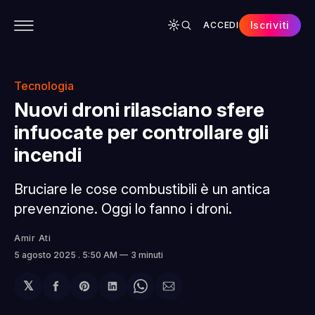
Iscriviti
ACCEDI
CONTENUTI
APP
CHI SIAMO
SPONSOR
Tecnologia
Nuovi droni rilasciano sfere
infuocate per controllare gli
incendi
Bruciare le cose combustibili è un antica
prevenzione. Oggi lo fanno i droni.
Amir Ati
5 agosto 2025
. 5:50 AM
3 minuti
𝕏
Condividi
Share
Condividi
Share
Condividi
su
on
su
on
via