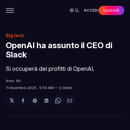
Iscriviti
ACCEDI
CONTENUTI
APP
CHI SIAMO
SPONSOR
Big tech
OpenAI ha assunto il CEO di
Slack
Si occuperà dei profitti di OpenAI.
Amir Ati
11 dicembre 2025
. 5:50 AM
2 minuti
𝕏
Condividi
Share
Condividi
Share
Condividi
su
on
su
on
via
Facebook
Pinterest
LinkedIn
WhatsApp
email