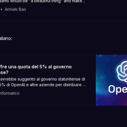
 giants would be "a beautiful thing" and make
lic "partners in this revolution."
Anniek Bao
aliano:
fre una quota del 5% al governo
nse?
avrebbe suggerito al governo statunitense di
 5% di OpenAI e altre aziende per distribuire ai
fitti dell'AI.
Informatico