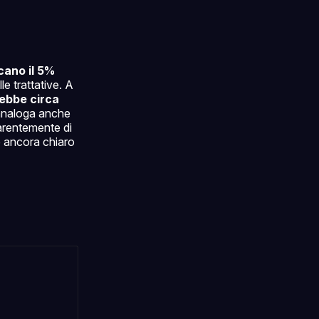
cano il 5%
lle trattative. A
rebbe circa
 analoga anche
arentemente di
è ancora chiaro