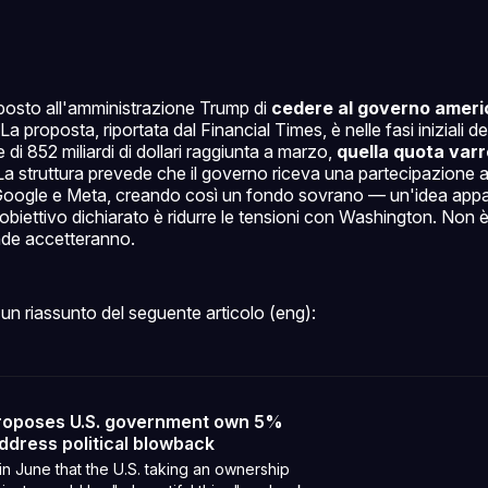
osto all'amministrazione Trump di
cedere al governo ameri
 La proposta, riportata dal Financial Times, è nelle fasi iniziali de
di 852 miliardi di dollari raggiunta a marzo,
quella quota var
 La struttura prevede che il governo riceva una partecipazione
Google e Meta, creando così un fondo sovrano — un'idea app
biettivo dichiarato è ridurre le tensioni con Washington. Non 
ende accetteranno.
un riassunto del seguente articolo (eng):
roposes U.S. government own 5%
address political blowback
in June that the U.S. taking an ownership