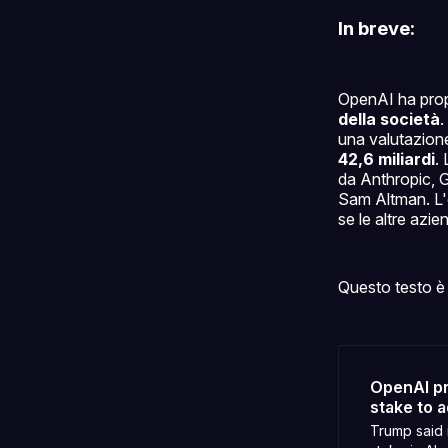
In breve:
OpenAI ha prop
della società
.
una valutazione 
42,6 miliardi
.
da Anthropic, 
Sam Altman. L'o
se le altre azi
Questo testo è 
OpenAI p
stake to 
Trump said 