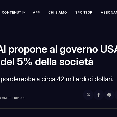
CONTENUTI
APP
CHI SIAMO
SPONSOR
ABBONA
I propone al governo US
del 5% della società
ponderebbe a circa 42 miliardi di dollari.
𝕏
Condivi
Sh
00 AM
1 minuto
su
on
Facebo
Pin