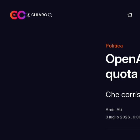
CHIARO
Politica
OpenA
quota 
Che corris
Amir Ati
3 luglio 2026
. 6: