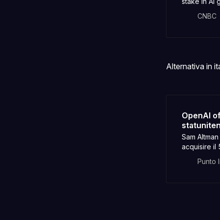
stake in AI
American pub
CNBC
Alternativa in it
OpenAI of
statunite
Sam Altman 
acquisire il
cittadini i pro
Punto 