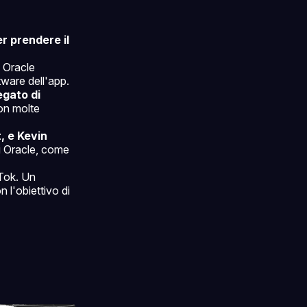
er prendere il
 Oracle
tware dell'app.
egato di
con molte
, e Kevin
di Oracle, come
kTok. Un
l'obiettivo di