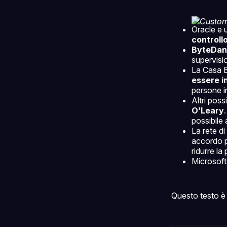
Oracle e u
controllo
ByteDan
supervisio
La Casa B
essere i
persone i
Altri poss
O’Leary
possibile 
La rete di
accordo p
ridurre la
Microsoft 
Questo testo è 