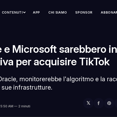
CONTENUTI
APP
CHI SIAMO
SPONSOR
ABBONA
 e Microsoft sarebbero i
tiva per acquisire TikTok
racle, monitorerebbe l'algoritmo e la racc
 sue infrastrutture.
𝕏
Condivi
Sh
. 5:50 AM
2 minuti
su
on
Facebo
Pin