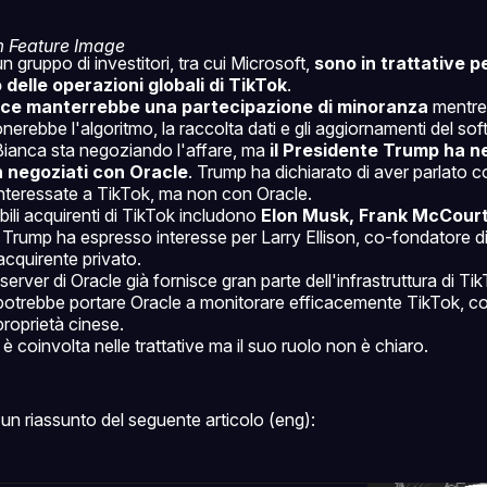
n gruppo di investitori, tra cui Microsoft,
sono in trattative p
 delle operazioni globali di TikTok
.
ce manterrebbe una partecipazione di minoranza
mentre
nerebbe l'algoritmo, la raccolta dati e gli aggiornamenti del sof
ianca sta negoziando l'affare, ma
il Presidente Trump ha n
n negoziati con Oracle
. Trump ha dichiarato di aver parlato 
nteressate a TikTok, ma non con Oracle.
ibili acquirenti di TikTok includono
Elon Musk, Frank McCourt
. Trump ha espresso interesse per Larry Ellison, co-fondatore 
acquirente privato.
 server di Oracle già fornisce gran parte dell'infrastruttura di Ti
otrebbe portare Oracle a monitorare efficacemente TikTok, con 
 proprietà cinese.
è coinvolta nelle trattative ma il suo ruolo non è chiaro.
un riassunto del seguente articolo (eng):