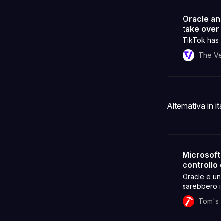
Oracle and
take over
TikTok has 
The V
Alternativa in it
Microsoft 
controllo 
Oracle e un 
sarebbero in
di TikTok.
Tom's