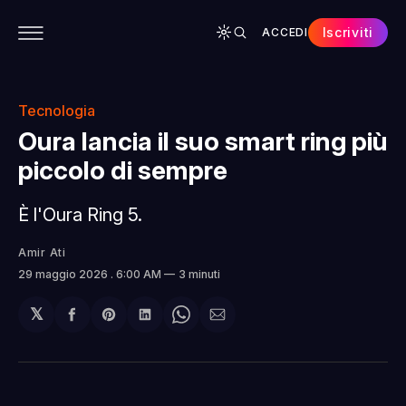
Iscriviti
ACCEDI
CONTENUTI
APP
CHI SIAMO
SPONSOR
Tecnologia
Oura lancia il suo smart ring più
piccolo di sempre
È l'Oura Ring 5.
Amir Ati
29 maggio 2026
. 6:00 AM
3 minuti
𝕏
Condividi
Share
Condividi
Share
Condividi
su
on
su
on
via
Facebook
Pinterest
LinkedIn
WhatsApp
email