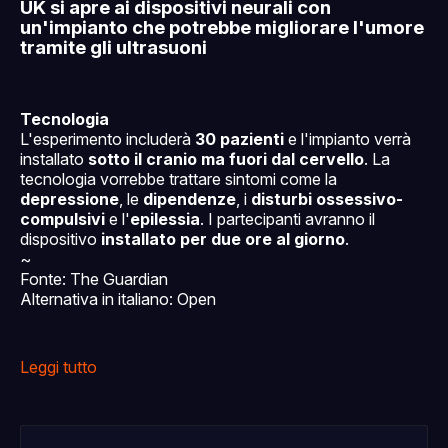
UK si apre ai dispositivi neurali con
un'impianto che potrebbe migliorare l'umore
tramite gli ultrasuoni
Tecnologia
L'esperimento includerà
30 pazienti
e l'impianto verrà
installato
sotto il cranio ma fuori dal cervello
. La
tecnologia vorrebbe trattare sintomi come la
depressione
, le
dipendenze
, i
disturbi ossessivo-
compulsivi
e l'
epilessia
. I partecipanti avranno il
dispositivo
installato per due ore al giorno
.
~
Fonte: The Guardian
Alternativa in italiano: Open
Leggi tutto