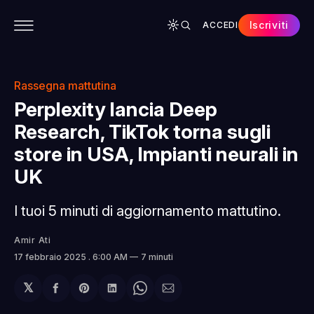
Iscriviti
ACCEDI
CONTENUTI
APP
CHI SIAMO
SPONSOR
Rassegna mattutina
Perplexity lancia Deep
Research, TikTok torna sugli
store in USA, Impianti neurali in
UK
I tuoi 5 minuti di aggiornamento mattutino.
Amir Ati
17 febbraio 2025
. 6:00 AM
7 minuti
𝕏
Condividi
Share
Condividi
Share
Condividi
su
on
su
on
via