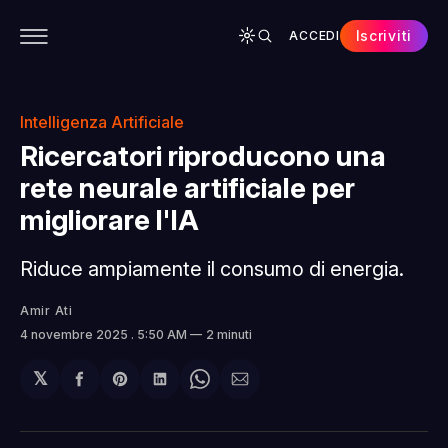
Iscriviti
ACCEDI
CONTENUTI
APP
CHI SIAMO
SPONSOR
Intelligenza Artificiale
Ricercatori riproducono una
rete neurale artificiale per
migliorare l'IA
Riduce ampiamente il consumo di energia.
Amir Ati
4 novembre 2025
. 5:50 AM
2 minuti
𝕏
Condividi
Share
Condividi
Share
Condividi
su
on
su
on
via
Facebook
Pinterest
LinkedIn
WhatsApp
email