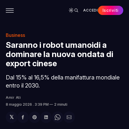
Iscriviti
ACCEDI
CONTENUTI
APP
CHI SIAMO
SPONSOR
Business
Saranno i robot umanoidi a
dominare la nuova ondata di
export cinese
Dal 15% al 16,5% della manifattura mondiale
entro il 2030.
Amir Ati
8 maggio 2026
. 3:39 PM
2 minuti
𝕏
Condividi
Share
Condividi
Share
Condividi
su
on
su
on
via