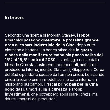
Facebook
Pinterest
LinkedIn
WhatsApp
email
In breve:
Secondo una ricerca di Morgan Stanley,
i robot
umanoidi possono diventare la prossima grande
area di export industriale della Cina
, dopo auto
elettriche e batterie. La banca stima che
la quota
cinese nella manifattura mondiale possa salire dal
15% al 16,5% entro il 2030
. Il vantaggio nasce dalla
filiera: la Cina sta costruendo componenti, materiali e
produzione interna, mentre Stati Uniti, Giappone e Corea
del Sud dipendono spesso da fornitori cinesi. Le aziende
cinesi lanciano prima i modelli sul mercato interno e li
migliorano sul campo. I
rischi principali per la Cina
sono dazi, timori sulla sicurezza e troppi
investimenti
, che potrebbero abbassare i prezzi ma
ridurre i margini dei produttori.