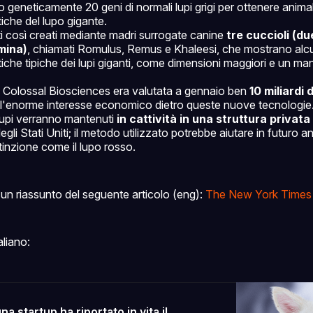
o geneticamente 20 geni di normali lupi grigi per ottenere anima
tiche del lupo gigante.
i così creati mediante madri surrogate canine
tre cuccioli (d
mina)
, chiamati Romulus, Remus e Khaleesi, che mostrano alc
tiche tipiche dei lupi giganti, come dimensioni maggiori e un ma
 Colossal Biosciences era valutata a gennaio ben
10 miliardi d
l'enorme interesse economico dietro queste nuove tecnologie
 lupi verranno mantenuti
in cattività in una struttura privata
egli Stati Uniti; il metodo utilizzato potrebbe aiutare in futuro a
tinzione come il lupo rosso.
un riassunto del seguente articolo (eng):
The New York Times
aliano:
a startup ha riportato in vita il