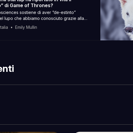
” di Game of Thrones?
osciences sostiene di aver “de-estinto”
del lupo che abbiamo conosciuto grazie alla
e cose stanno un po’ diversamente
talia
Emily Mullin
nti