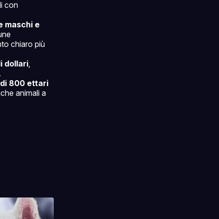
li con
ue maschi e
une
nto chiaro più
i dollari
,
.
 di 800 ettari
nche animali a