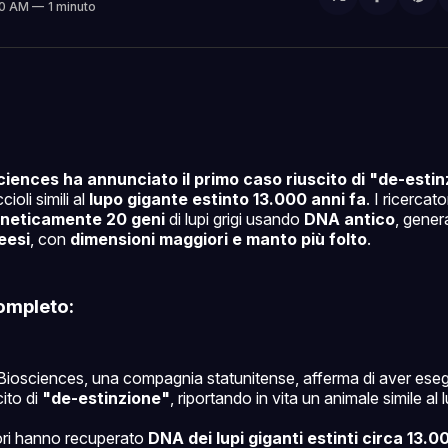
Condivi
Sh
50 AM
1 minuto
su
on
Facebo
Pin
ciences ha annunciato il primo caso riuscito di "de-esti
ioli simili al
lupo gigante estinto 13.000 anni fa
. I ricercat
eneticamente 20 geni
di lupi grigi usando
DNA antico
, gene
eesi
, con
dimensioni maggiori e manto più folto
.
ompleto:
Biosciences, una compagnia statunitense, afferma di aver esegu
ito di
"de-estinzione"
, riportando in vita un animale simile al
tori hanno recuperato
DNA dei lupi giganti estinti circa 13.0