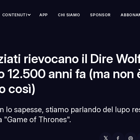
CONTENUTI
APP
CHI SIAMO
SPONSOR
ABBONA
iati rievocano il Dire Wol
o 12.500 anni fa (ma non 
o così)
n lo sapesse, stiamo parlando del lupo r
 "Game of Thrones".
𝕏