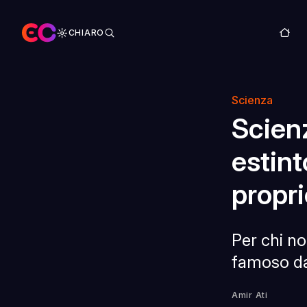
CHIARO
Scienza
Scienz
estint
propri
Per chi no
famoso da
Amir Ati