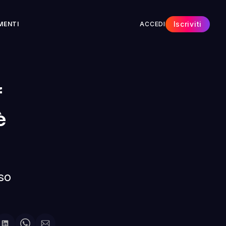
Iscriviti
MENTI
ACCEDI
f
è
eso