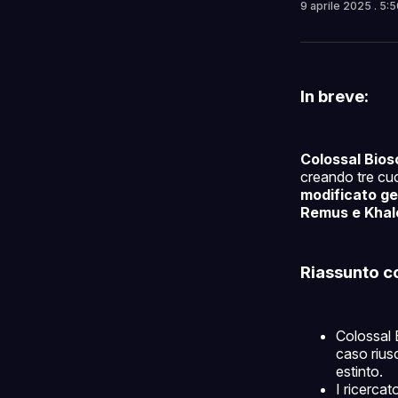
9 aprile 2025
. 5:
In breve:
Colossal Bios
creando tre cucc
modificato g
Remus e Khal
Riassunto c
Colossal 
caso riusc
estinto.
I ricerca