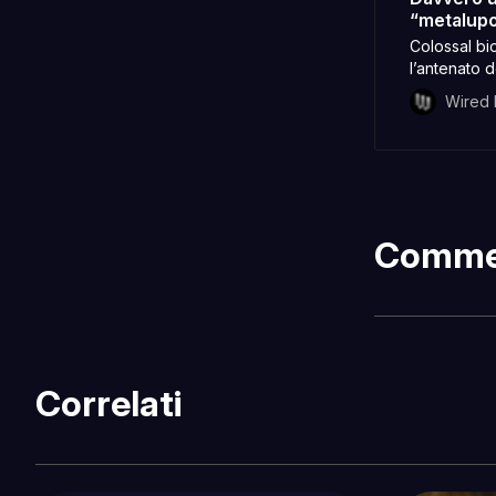
“metalupo
Colossal bi
l’antenato 
serie. Ma l
Wired I
Comme
Correlati