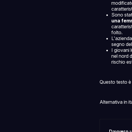
modificat
caratteris
Sono stat
una fem
caratteris
folto.
L'azienda
segno del
I giovani
nel nord d
rischio es
Questo testo è 
Alternativa in it
Davvero un