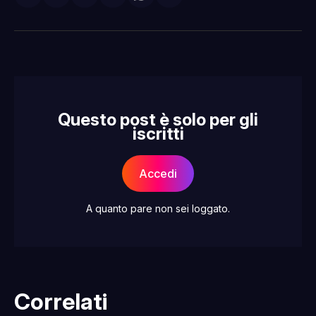
su
on
su
on
via
Facebook
Pinterest
LinkedIn
WhatsApp
email
Questo post è solo per gli
iscritti
Accedi
A quanto pare non sei loggato.
Correlati