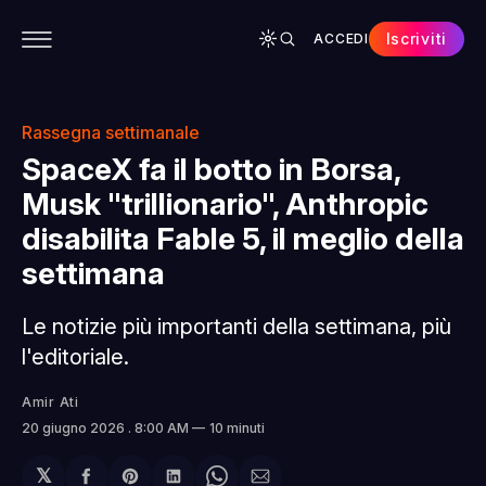
Iscriviti
ACCEDI
CONTENUTI
APP
CHI SIAMO
SPONSOR
Rassegna settimanale
SpaceX fa il botto in Borsa,
Musk "trillionario", Anthropic
disabilita Fable 5, il meglio della
settimana
Le notizie più importanti della settimana, più
l'editoriale.
Amir Ati
20 giugno 2026
. 8:00 AM
10 minuti
𝕏
Condividi
Share
Condividi
Share
Condividi