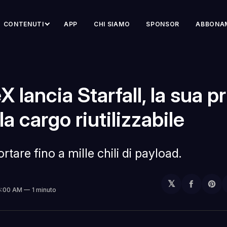
CONTENUTI
APP
CHI SIAMO
SPONSOR
ABBONA
 lancia Starfall, la sua p
a cargo riutilizzabile
rtare fino a mille chili di payload.
𝕏
Condivi
Sh
 6:00 AM
1 minuto
su
on
Facebo
Pin