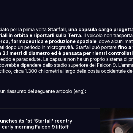
ato per la prima volta
Starfall, una capsula cargo progett
ali in orbita e riportarli sulla Terra
. Il veicolo non trasport
erca, farmaceutica e produzione spaziale
, dove alcuni mat
ti dopo un periodo in microgravità. Starfall può portare
fino a
 3,1 metri di diametro ed è pensata per rientri controlla
freddo e paracadute. La capsula non ha un proprio sistema di p
ro dovrebbe dipendere dallo stadio superiore del Falcon 9. L’amm
ifico, circa 1.300 chilometri al largo della costa occidentale degl
un riassunto del seguente articolo (eng):
nches its 1st 'Starfall' reentry
 early morning Falcon 9 liftoff