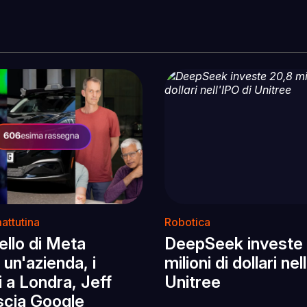
attutina
Robotica
llo di Meta
DeepSeek investe
un'azienda, i
milioni di dollari nel
 a Londra, Jeff
Unitree
scia Google