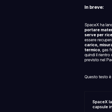
In breve:
SpaceX ha lanci
portare materi
serve per ric
essere recupera
carico, misura
termico
, gas 
quindi il rient
previsto nel Pac
Questo testo è 
SpaceX lau
capsule in