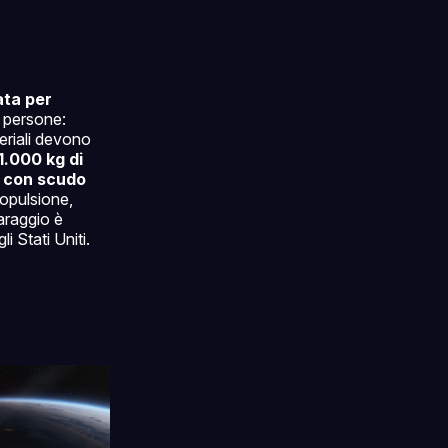
ata per
a persone:
eriali devono
 1.000 kg di
ti con scudo
ropulsione,
araggio è
i Stati Uniti.