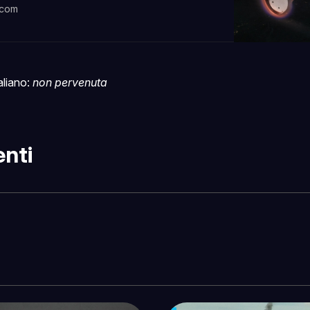
.com
taliano:
non pervenuta
nti