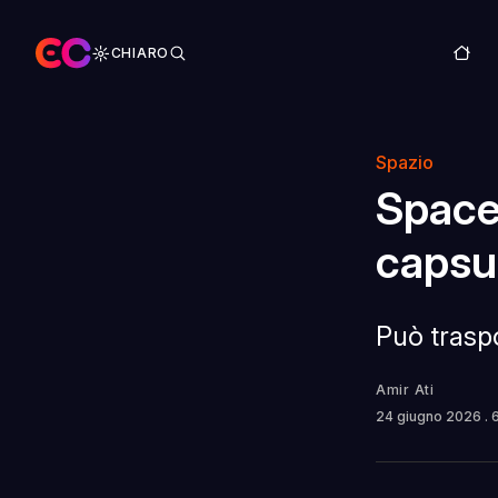
CHIARO
Spazio
SpaceX
capsul
Può traspo
Amir Ati
24 giugno 2026
.