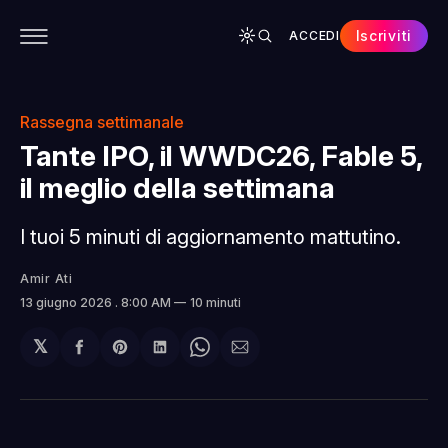
Iscriviti
ACCEDI
CONTENUTI
APP
CHI SIAMO
SPONSOR
Rassegna settimanale
Tante IPO, il WWDC26, Fable 5,
il meglio della settimana
I tuoi 5 minuti di aggiornamento mattutino.
Amir Ati
13 giugno 2026
. 8:00 AM
10 minuti
𝕏
Condividi
Share
Condividi
Share
Condividi
su
on
su
on
via
Facebook
Pinterest
LinkedIn
WhatsApp
email