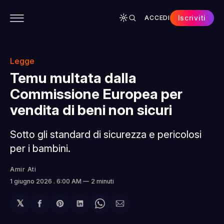
Iscriviti
ACCEDI
CONTENUTI
APP
CHI SIAMO
SPONSOR
Legge
Temu multata dalla
Commissione Europea per
vendita di beni non sicuri
Sotto gli standard di sicurezza e pericolosi
per i bambini.
Amir Ati
1 giugno 2026
. 6:00 AM
2 minuti
𝕏
Condividi
Share
Condividi
Share
Condividi
su
on
su
on
via