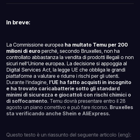
Facebook
Pinterest
LinkedIn
WhatsApp
email
In breve:
La Commissione europea
ha multato Temu per 200
milioni di euro
perché, secondo Bruxelles, non ha
controllato abbastanza la vendita di prodotti illegali o non
sicuri nell’Unione europea. La decisione si appoggia al
Digital Services Act, la legge UE che obbliga le grandi
piattaforme a valutare e ridurre i rischi per gli utenti.
Durante l’indagine,
l’UE ha fatto acquisti in incognito
e ha trovato caricabatterie sotto gli standard
minimi di sicurezza e giocattoli con rischi chimici o
di soffocamento
. Temu dovrà presentare entro il 28
agosto un piano correttivo e può fare ricorso.
Bruxelles
sta verificando anche Shein e AliExpress.
Questo testo è un riassunto del seguente articolo (eng):