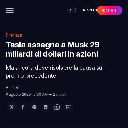
Iscriviti
ACCEDI
CONTENUTI
APP
CHI SIAMO
SPONSOR
Finanza
Tesla assegna a Musk 29
miliardi di dollari in azioni
Ma ancora deve risolvere la causa sul
premio precedente.
Amir Ati
6 agosto 2025
. 5:50 AM
2 minuti
𝕏
Condividi
Share
Condividi
Share
Condividi
su
on
su
on
via
Facebook
Pinterest
LinkedIn
WhatsApp
email