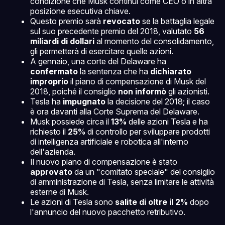
condizione che Musk continui come CEO o in altra
posizione esecutiva chiave.
Questo premio sarà
revocato
se la battaglia legale
sul suo precedente premio del 2018, valutato
56
miliardi di dollari
al momento del consolidamento,
gli permetterà di esercitare quelle azioni.
A gennaio, una corte del Delaware ha
confermato
la sentenza che ha
dichiarato
improprio
il piano di compensazione di Musk del
2018, poiché il consiglio
non informò
gli azionisti.
Tesla ha
impugnato
la decisione del 2018; il caso
è ora davanti alla Corte Suprema del Delaware.
Musk possiede circa il
13%
delle azioni Tesla e ha
richiesto il
25%
di controllo per sviluppare prodotti
di intelligenza artificiale e robotica all'interno
dell'azienda.
Il nuovo piano di compensazione è stato
approvato
da un "comitato speciale" del consiglio
di amministrazione di Tesla, senza limitare le attività
esterne di Musk.
Le azioni di Tesla sono
salite di oltre il 2%
dopo
l'annuncio del nuovo pacchetto retributivo.