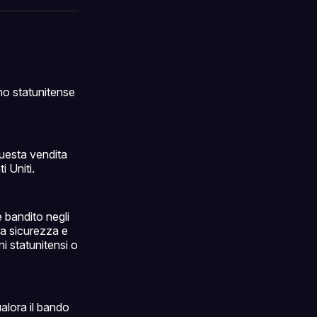
ok
terest
LinkedIn
WhatsApp
email
mo statunitense
uesta vendita
i Uniti.
e bandito negli
la sicurezza e
i statunitensi o
alora il bando