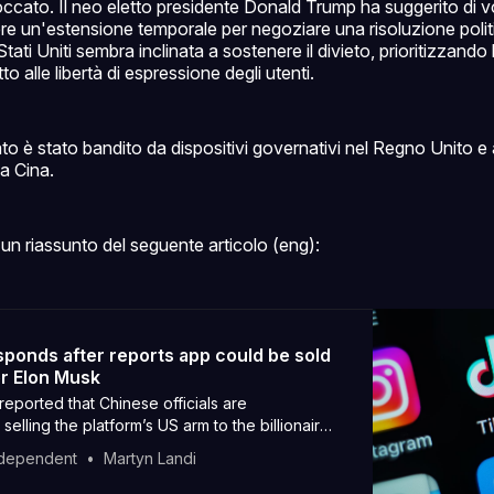
ccato. Il neo eletto presidente Donald Trump ha suggerito di vo
e un'estensione temporale per negoziare una risoluzione polit
ati Uniti sembra inclinata a sostenere il divieto, prioritizzando
to alle libertà di espressione degli utenti.
to è stato bandito da dispositivi governativi nel Regno Unito e
la Cina.
un riassunto del seguente articolo (eng):
sponds after reports app could be sold
r Elon Musk
reported that Chinese officials are
selling the platform’s US arm to the billionaire
t avoid an impending US ban.
ndependent
Martyn Landi