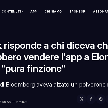
CONTENUTI
APP
CHI SIAMO
SPONSOR
ABBONA
 risponde a chi diceva c
bero vendere l'app a Elo
"pura finzione"
a di Bloomberg aveva alzato un polverone 
𝕏
Condivi
Sh
 5:50 AM
2 minuti
su
on