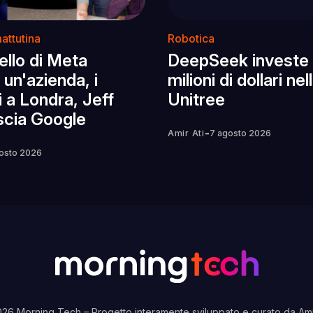
attutina
Robotica
llo di Meta
DeepSeek investe
un'azienda, i
milioni di dollari nel
 a Londra, Jeff
Unitree
scia Google
-
Amir Ati
7 agosto 2026
osto 2026
026 Morning Tech
– Progetto interamente sviluppato e curato da
Ami