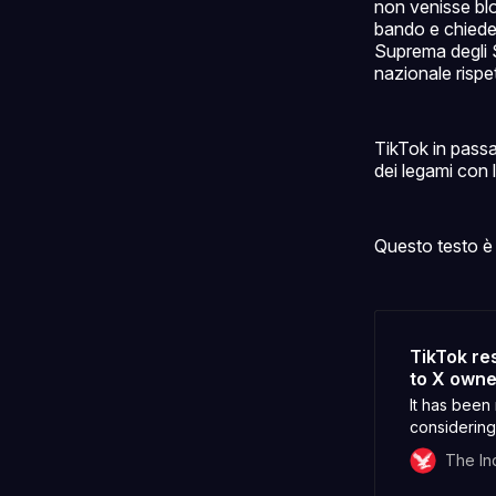
non venisse blo
bando e chieder
Suprema degli St
nazionale rispet
TikTok in passa
dei legami con 
Questo testo è 
TikTok re
to X owne
It has been 
considering 
if it canno
The I