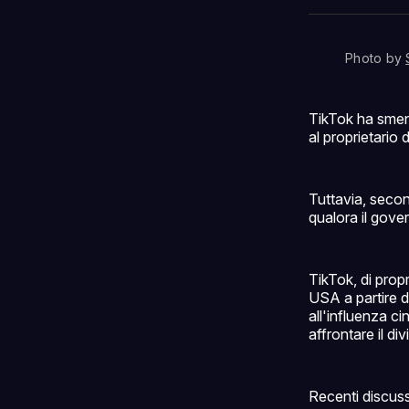
Photo by 
TikTok ha sment
al proprietario
Tuttavia, seco
qualora il gove
TikTok, di propr
USA a partire d
all'influenza c
affrontare il div
Recenti discuss