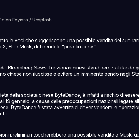
Facebo
Pin
Solen Feyissa
 / 
Unsplash
ito le voci che suggeriscono una possibile vendita del suo ra
 di X, Elon Musk, definendole "pura finzione".
ndo Bloomberg News, funzionari cinesi starebbero valutando q
rno cinese non riuscisse a evitare un imminente bando negli Stat
ietà della società cinese ByteDance, è infatti a rischio di esser
al 19 gennaio, a causa delle preoccupazioni nazionali legate al
inese. ByteDance è stata avvertita di dover vendere le operazion
ieto.
ioni preliminari toccherebbero una possibile vendita a Musk, qu