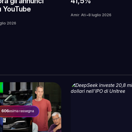
ra gli annunci
41,5%
u YouTube
-
Amir Ati
8 luglio 2026
uglio 2026