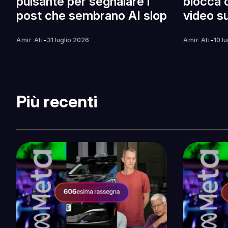
pulsante per segnalare i
blocca o
post che sembrano AI slop
video s
-
-
Amir Ati
31 luglio 2026
Amir Ati
10 l
Più recenti