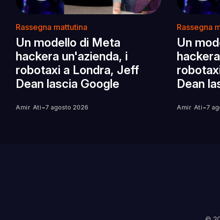
Rassegna mattutina
Rassegna m
Un modello di Meta
Un mode
hackera un'azienda, i
hackera 
robotaxi a Londra, Jeff
robotaxi
Dean lascia Google
Dean la
-
-
Amir Ati
7 agosto 2026
Amir Ati
7 ag
© 2