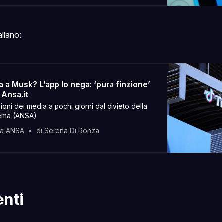
aliano:
 a Musk? L’app lo nega: ‘pura finzione’
- Ansa.it
ioni dei media a pochi giorni dal divieto della
ema (ANSA)
ia ANSA
di Serena Di Ronza
nti