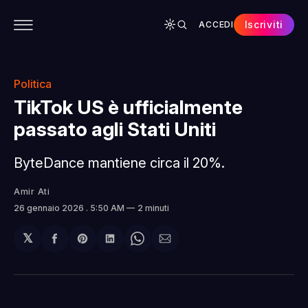
Iscriviti
ACCEDI
CONTENUTI
APP
CHI SIAMO
SPONSOR
Politica
TikTok US è ufficialmente
passato agli Stati Uniti
ByteDance mantiene circa il 20%.
Amir Ati
26 gennaio 2026
. 5:50 AM
2 minuti
𝕏
Condividi
Share
Condividi
Share
Condividi
su
on
su
on
via
Facebook
Pinterest
LinkedIn
WhatsApp
email