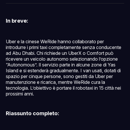
Facebook
Pinterest
LinkedIn
WhatsApp
email
In breve:
Uber e la cinese WeRide hanno collaborato per
introdurre i primi taxi completamente senza conducente
ad Abu Dhabi. Chi richiede un UberX o Comfort può
ricevere un veicolo autonomo selezionando l’opzione
“Autonomous”. Il servizio parte in alcune zone di Yas
Island e si estenderà gradualmente. I van usati, dotati di
spazio per cinque persone, sono gestiti da Uber per
manutenzione e ricarica, mentre WeRide cura la
tecnologia. L’obiettivo è portare il robotaxi in 15 città nei
prossimi anni.
Riassunto completo: