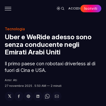
Iscriviti
ACCEDI
CONTENUTI
APP
CHI SIAMO
SPONSOR
Tecnologia
Uber e WeRide adesso sono
senza conducente negli
Emirati Arabi Uniti
Il primo paese con robotaxi driverless al di
fuori di Cina e USA.
Amir Ati
27 novembre 2025
. 5:50 AM
2 minuti
𝕏
Condividi
Share
Condividi
Share
Condividi
su
on
su
on
via