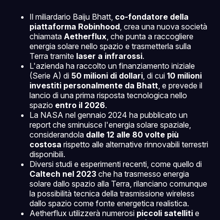
Il miliardario Baiju Bhatt,
co-fondatore della
piattaforma Robinhood
, crea una nuova società
chiamata
Aetherflux
, che punta a raccogliere
energia solare nello spazio e trasmetterla sulla
Terra tramite
laser a infrarossi
.
L'azienda ha raccolto un finanziamento iniziale
(Serie A) di
50 milioni di dollari
, di cui
10 milioni
investiti personalmente da Bhatt
, e prevede il
lancio di una prima risposta tecnologica nello
spazio
entro il 2026
.
La NASA nel gennaio 2024 ha pubblicato un
report che sminuisce l'energia solare spaziale,
considerandola
dalle 12 alle 80 volte più
costosa
rispetto alle alternative rinnovabili terrestri
disponibili.
Diversi studi e esperimenti recenti, come quello di
Caltech nel 2023
che ha trasmesso energia
solare dallo spazio alla Terra, rilanciano comunque
la possibilità tecnica della trasmissione wireless
dallo spazio come fonte energetica realistica.
Aetherflux utilizzerà numerosi
piccoli satelliti
e