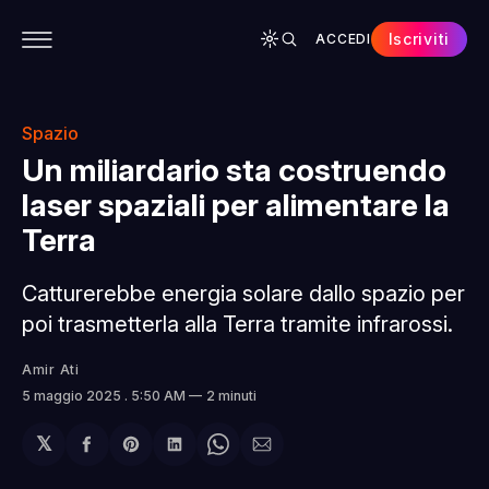
Iscriviti
ACCEDI
CONTENUTI
APP
CHI SIAMO
SPONSOR
Spazio
Un miliardario sta costruendo
laser spaziali per alimentare la
Terra
Catturerebbe energia solare dallo spazio per
poi trasmetterla alla Terra tramite infrarossi.
Amir Ati
5 maggio 2025
. 5:50 AM
2 minuti
𝕏
Condividi
Share
Condividi
Share
Condividi
su
on
su
on
via