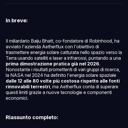
Facebook
Pinterest
LinkedIn
WhatsApp
email
In breve:
Il miliardario Baiju Bhatt, co-fondatore di Robinhood, ha
avviato l'azienda Aetherflux con l'obiettivo di
trasmettere energia solare catturata nello spazio verso la
Terra usando satelliti e laser a infrarossi, puntando a una
prima dimostrazione pratica già nel 2026
.
Nonostante i risultati promettenti di vari gruppi di ricerca,
la NASA nel 2024 ha definito l'energia solare spaziale
dalle 12 alle 80 volte più costosa rispetto alle fonti
rinnovabili terrestri
, ma Aetherflux conta di superare
questi limiti grazie a nuove tecnologie e componenti
economici.
Riassunto completo: