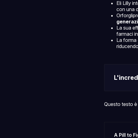
Eli Lilly i
con una d
Orforglip
generaz
La sua ef
farmaci i
La forma 
riducendo 
L'incred
Questo testo è 
A Pill to 