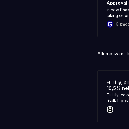
Approval
In new Phas
taking orfor
people taki
Gizmo
Alternativa in it
Eli Lilly, 
10,5% nei
Eli Lilly, c
risultati po
valuta orfo