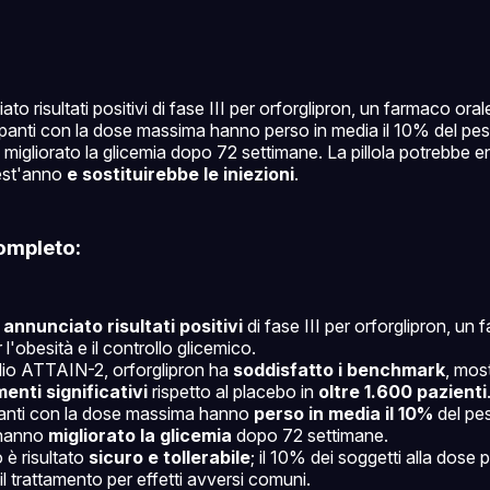
sciato risultati positivi di fase III per orforglipron, un farmaco or
cipanti con la dose massima hanno perso in media il 10% del p
migliorato la glicemia dopo 72 settimane. La pillola potrebbe en
est'anno
e sostituirebbe le iniezioni
.
ompleto:
a
annunciato risultati positivi
di fase III per orforglipron, un
l'obesità e il controllo glicemico.
dio ATTAIN-2, orforglipron ha
soddisfatto i benchmark
, mos
enti significativi
rispetto al placebo in
oltre 1.600 pazienti
panti con la dose massima hanno
perso in media il 10%
del pe
 hanno
migliorato la glicemia
dopo 72 settimane.
 è risultato
sicuro e tollerabile
; il 10% dei soggetti alla dose p
 il trattamento per effetti avversi comuni.