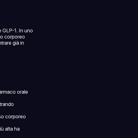
ale GLP-1. In uno
eso corporeo
trare già in
 farmaco orale
trando
.
so corporeo
iù alta ha