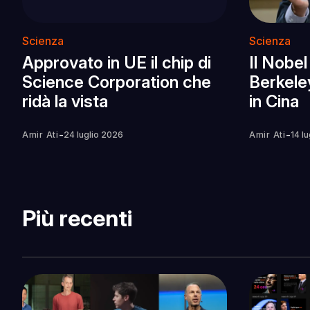
Scienza
Scienza
Approvato in UE il chip di
Il Nobel
Science Corporation che
Berkeley
ridà la vista
in Cina
-
-
Amir Ati
24 luglio 2026
Amir Ati
14 l
Più recenti