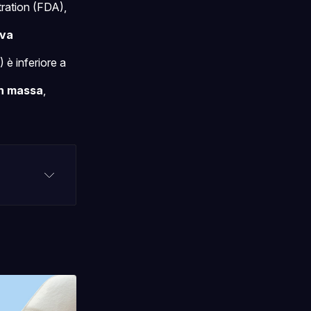
ration (FDA),
ova
 è inferiore a
in massa
,