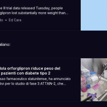
e III trial data released Tuesday, people
glipron lost substantially more weight than
ng a placebo.
do
Ed Cara
aliano:
pillola orforglipron riduce peso del
 pazienti con diabete tipo 2
olosso farmaceutico statunitense, ha annunciato
sitivi per lo studio di fase 3 ATTAIN-2, che
rglipron, un agonista…