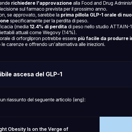
ntende
richiedere l'approvazione
alla Food and Drug Administ
ecisione sul farmaco prevista per il prossimo anno.
ron, se approvato, sarebbe la
prima pillola GLP-1 orale di nu
ione
specificamente per la perdita di peso.
ficacia (media
12.4% di perdita
di peso nello studio ATTAIN-1)
niettabili attuali come Wegovy (14%).
orale di orforglipron potrebbe essere
più facile da produrre 
le carenze e offrendo un'alternativa alle iniezioni.
ibile ascesa del GLP-1
un riassunto del seguente articolo (eng):
Fight Obesity Is on the Verge of