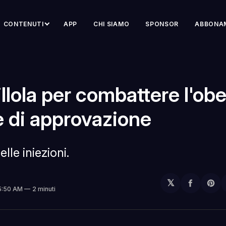
CONTENUTI
APP
CHI SIAMO
SPONSOR
ABBONA
llola per combattere l'obe
e di approvazione
lle iniezioni.
𝕏
Condivi
Sh
 5:50 AM
2 minuti
su
on
Facebo
Pin