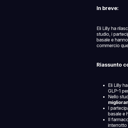
In breve:
Eli Lilly ha rila
studio, i parte
basale e hanno 
commercio qu
Riassunto c
Eli Lilly h
GLP-1 per 
Nello stu
miglioram
I parteci
basale e
Il farmaco
interrotto