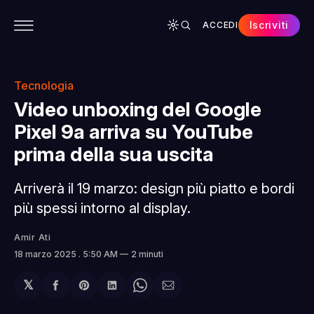
Iscriviti
ACCEDI
CONTENUTI
APP
CHI SIAMO
SPONSOR
Tecnologia
Video unboxing del Google
Pixel 9a arriva su YouTube
prima della sua uscita
Arriverà il 19 marzo: design più piatto e bordi
più spessi intorno al display.
Amir Ati
18 marzo 2025
. 5:50 AM
2 minuti
𝕏
Condividi
Share
Condividi
Share
Condividi
su
on
su
on
via