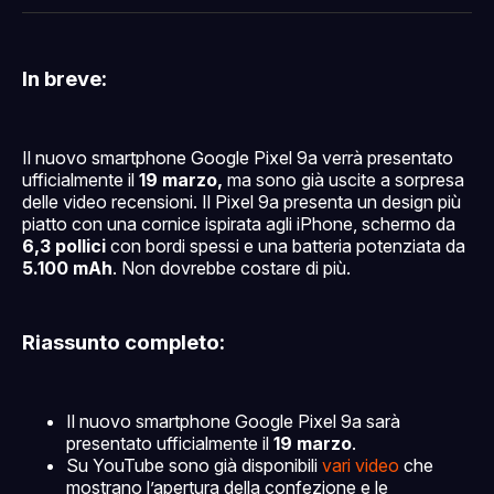
Facebook
Pinterest
LinkedIn
WhatsApp
email
In breve:
Il nuovo smartphone Google Pixel 9a verrà presentato
ufficialmente il
19 marzo,
ma sono già uscite a sorpresa
delle video recensioni. Il Pixel 9a presenta un design più
piatto con una cornice ispirata agli iPhone, schermo da
6,3 pollici
con bordi spessi e una batteria potenziata da
5.100 mAh
. Non dovrebbe costare di più.
Riassunto completo:
Il nuovo smartphone Google Pixel 9a sarà
presentato ufficialmente il
19 marzo
.
Su YouTube sono già disponibili
vari video
che
mostrano l’apertura della confezione e le