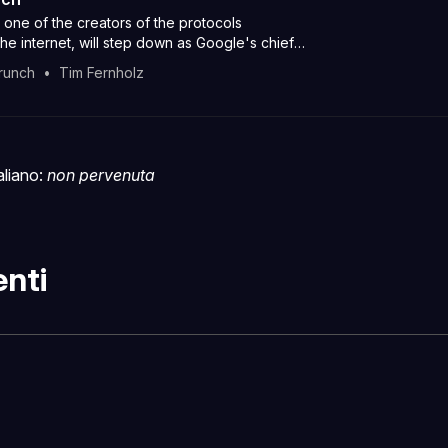
, one of the creators of the protocols
the internet, will step down as Google's chief
angelist next week.
runch
Tim Fernholz
taliano:
non pervenuta
nti