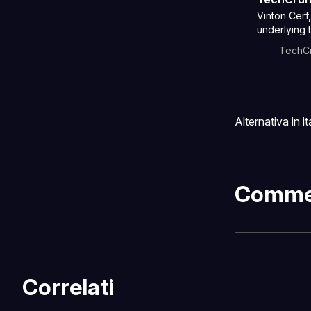
Vinton Cerf
underlying 
internet ev
TechC
Alternativa in i
Comme
Correlati