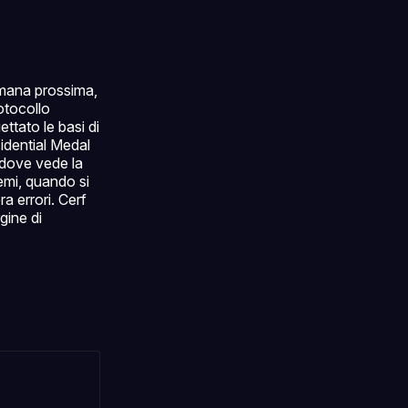
timana prossima,
otocollo
ttato le basi di
esidential Medal
 dove vede la
temi, quando si
a errori. Cerf
gine di