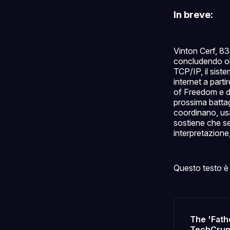
In breve:
Vinton Cerf, 83 
concludendo olt
TCP/IP, il sist
internet a parti
of Freedom e de
prossima battag
coordinano, usa
sostiene che se
interpretazione
Questo testo è 
The 'Fathe
TechCru