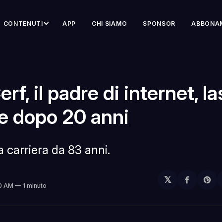
CONTENUTI
APP
CHI SIAMO
SPONSOR
ABBONA
erf, il padre di internet, l
e dopo 20 anni
a carriera da 83 anni.
𝕏
Condivi
Sh
00 AM
1 minuto
su
on
Facebo
Pin