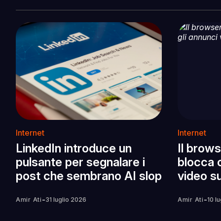
Internet
Internet
LinkedIn introduce un
Il brow
pulsante per segnalare i
blocca o
post che sembrano AI slop
video s
-
-
Amir Ati
31 luglio 2026
Amir Ati
10 l