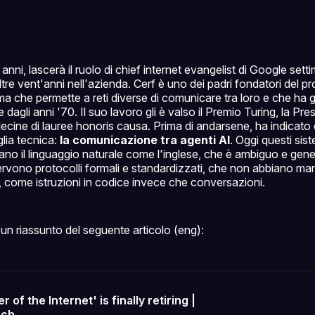
anni, lascerà il ruolo di chief internet evangelist di Google set
re vent'anni nell'azienda. Cerf è uno dei padri fondatori del pr
ema che permette a reti diverse di comunicare tra loro e che ha ge
re dagli anni '70. Il suo lavoro gli è valso il Premio Turing, la Pr
cine di lauree honoris causa. Prima di andarsene, ha indicato
lia tecnica:
la comunicazione tra agenti AI
. Oggi questi sis
no il linguaggio naturale come l'inglese, che è ambiguo e gener
rvono protocolli formali e standardizzati, che non abbiano mar
, come istruzioni in codice invece che conversazioni.
un riassunto del seguente articolo (eng):
r of the Internet' is finally retiring |
nch