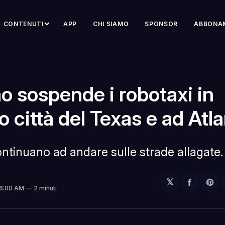
CONTENUTI
APP
CHI SIAMO
SPONSOR
ABBONA
 sospende i robotaxi in
o città del Texas e ad Atl
ntinuano ad andare sulle strade allagate.
𝕏
Condivi
Sh
 6:00 AM
2 minuti
su
on
Facebo
Pin