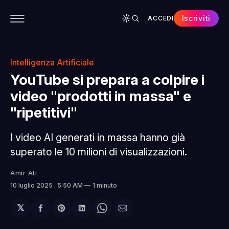
Iscriviti
ACCEDI
CONTENUTI
APP
CHI SIAMO
SPONSOR
Intelligenza Artificiale
YouTube si prepara a colpire i
video "prodotti in massa" e
"ripetitivi"
I video AI generati in massa hanno già
superato le 10 milioni di visualizzazioni.
Amir Ati
10 luglio 2025
. 5:50 AM
1 minuto
𝕏
Condividi
Share
Condividi
Share
Condividi
su
on
su
on
via