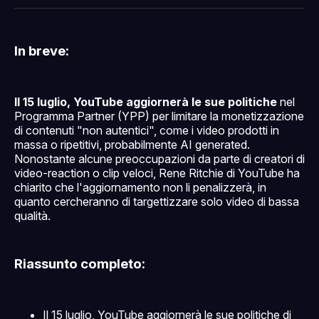
Facebook
Pinterest
LinkedIn
WhatsApp
email
In breve:
Il 15 luglio, YouTube aggiornerà le sue politiche
nel
Programma Partner (YPP) per limitare la monetizzazione
di contenuti "non autentici", come i video prodotti in
massa o ripetitivi, probabilmente AI generated.
Nonostante alcune preoccupazioni da parte di creatori di
video-reaction o clip veloci, Rene Ritchie di YouTube ha
chiarito che l'aggiornamento non li penalizzerà, in
quanto cercheranno di targettizzare solo video di bassa
qualità.
Riassunto completo:
Il 15 luglio, YouTube aggiornerà le sue politiche di