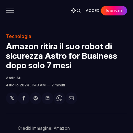
Iscriviti
ACCEDI
CONTENUTI
APP
CHI SIAMO
SPONSOR
Tecnologia
Amazon ritira il suo robot di
sicurezza Astro for Business
dopo solo 7 mesi
Amir Ati
4 luglio 2024
. 1:48 AM
2 minuti
𝕏
Condividi
Share
Condividi
Share
Condividi
su
on
su
on
via
Facebook
Pinterest
LinkedIn
WhatsApp
email
Crediti immagine: Amazon