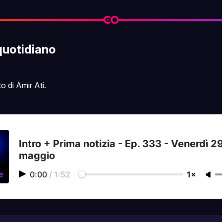
quotidiano
 di Amir Ati.
Intro + Prima notizia - Ep. 333 - Venerdì 2
maggio
0:00
/
1:52
1×