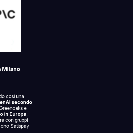
a Milano
do così una
 OpenAI secondo
, Greenoaks e
to in Europa
,
rare con gruppi
i sono Satispay