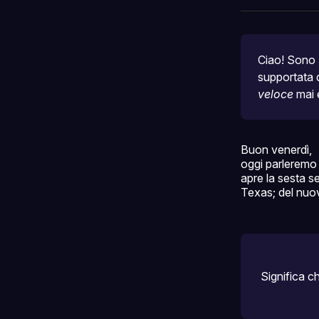
Ciao! Sono A
supportata d
veloce
 mai 
Buon venerdì,
oggi parleremo 
apre la sesta s
Texas; del nuov
Significa c