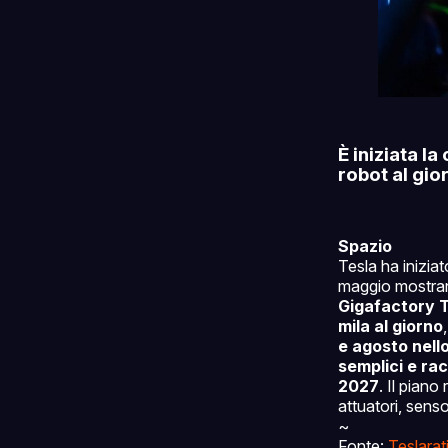
È iniziata l
robot al gio
Spazio
Tesla ha inizia
maggio mostra
Gigafactory 
mila al giorno
e agosto nello
semplici e rac
2027
. Il piano
attuatori, senso
~
Fonte:
Teslarat