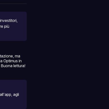
ok
terest
LinkedIn
WhatsApp
email
vestitori, 
 e precisa, nel settore più 
utazione, ma
la Optimus in
 Buona lettura!
ll'
app
, agli 