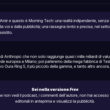
Facebo
Pin
mir e questo è Morning Tech: una realtà indipendente, senza in
a voi e dalla pubblicità; una rassegna 
lenta
esistito.
di Anthropic che non solo raggiunge quasi i mille miliardi di val
ede europea a Milano; poi parleremo della mega fabbrica di Tes
o Oura Ring 5, il più piccolo della gamma, e tanto altro ancora.
Sei nella versione 
Free
he non vedi il podcast, i commenti dell'autore, non hai accesso a
editoriali in anteprima e visualizzi la pubblicità.