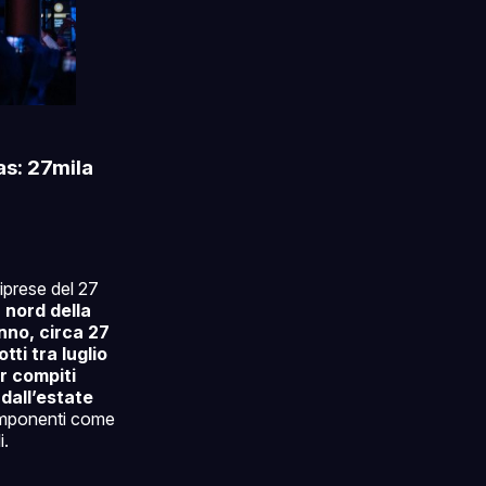
as: 27mila
riprese del 27
 nord della
anno, circa 27
ti tra luglio
r compiti
e
dall’estate
 componenti come
i.