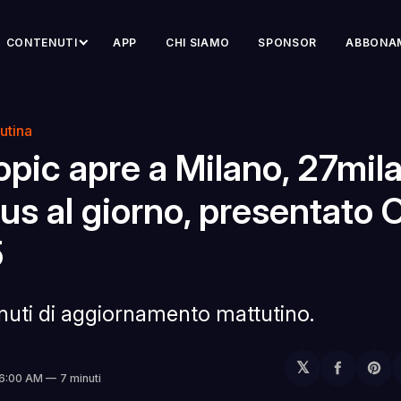
CONTENUTI
APP
CHI SIAMO
SPONSOR
ABBONA
utina
pic apre a Milano, 27mila
s al giorno, presentato 
5
inuti di aggiornamento mattutino.
𝕏
Condivi
Sh
 6:00 AM
7 minuti
su
on