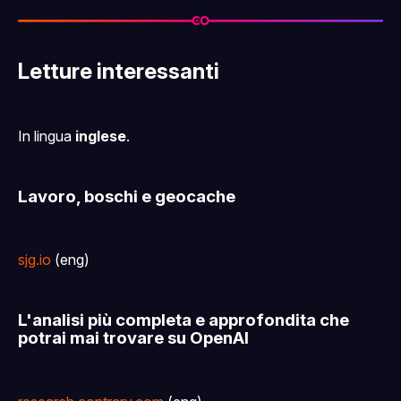
solo per supporter
Letture interessanti
In lingua
inglese
.
Lavoro, boschi e geocache
sjg.io
(eng)
L'analisi più completa e approfondita che
potrai mai trovare su OpenAI