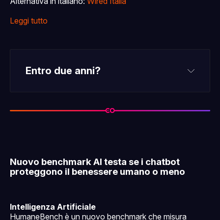
Alternativa in italiano:
Wired Italia
Leggi tutto
Entro due anni?
Nuovo benchmark AI testa se i chatbot
solo per supporter
proteggono il benessere umano o meno
Intelligenza Artificiale
HumaneBench è un nuovo benchmark che misura