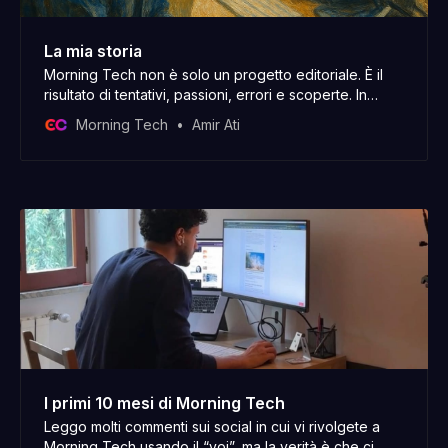
La mia storia
Morning Tech non è solo un progetto editoriale. È il
risultato di tentativi, passioni, errori e scoperte. In
questa email ti porto un po’ dietro le quinte, tra le
Morning Tech
Amir Ati
righe della mia storia.
I primi 10 mesi di Morning Tech
Leggo molti commenti sui social in cui vi rivolgete a
Morning Tech usando il “voi”, ma la verità è che ci