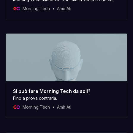
sono solo io dietro. Buon inizio di anno nuovo, ho
Morning Tech
Amir Ati
iniziato a scrivere questo post il 30 dicembre e oggi, il
2 gennaio, lo sto ancora aggiustando. Com’è andata
Si può fare Morning Tech da soli?
Fino a prova contraria.
Morning Tech
Amir Ati