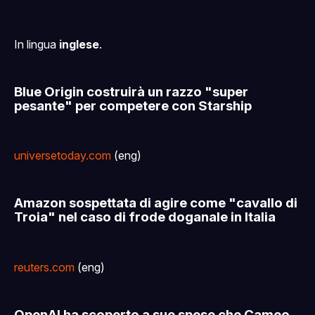
In lingua
inglese
.
Blue Origin costruirà un razzo "super
pesante" per competere con Starship
universetoday.com
(eng)
Amazon sospettata di agire come "cavallo di
Troia" nel caso di frode doganale in Italia
reuters.com
(eng)
OpenAI ha scoperto a sue spese che Cameo