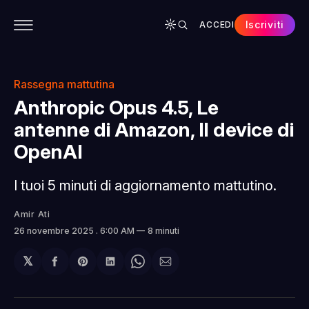
Iscriviti
ACCEDI
CONTENUTI
APP
CHI SIAMO
SPONSOR
Rassegna mattutina
Anthropic Opus 4.5, Le
antenne di Amazon, Il device di
OpenAI
I tuoi 5 minuti di aggiornamento mattutino.
Amir Ati
26 novembre 2025
. 6:00 AM
8 minuti
𝕏
Condividi
Share
Condividi
Share
Condividi
su
on
su
on
via
Facebook
Pinterest
LinkedIn
WhatsApp
email