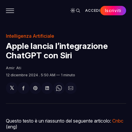
Iscriviti
ACCEDI
CONTENUTI
APP
CHI SIAMO
SPONSOR
Intelligenza Artificiale
Apple lancia l’integrazione
ChatGPT con Siri
Amir Ati
12 dicembre 2024
. 5:50 AM
1 minuto
𝕏
Condividi
Share
Condividi
Share
Condividi
su
on
su
on
via
Facebook
Pinterest
LinkedIn
WhatsApp
email
Questo testo è un riassunto del seguente articolo:
Cnbc
(eng)