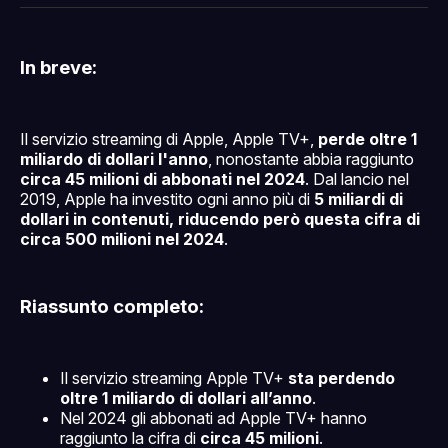
Facebook
Pinterest
LinkedIn
WhatsApp
email
In breve:
Il servizio streaming di Apple, Apple TV+,
perde oltre 1
miliardo di dollari l'anno
, nonostante abbia raggiunto
circa 45 milioni di abbonati nel 2024
. Dal lancio nel
2019, Apple ha investito ogni anno più di
5 miliardi di
dollari in contenuti, riducendo però questa cifra di
circa 500 milioni nel 2024
.
Riassunto completo:
Il servizio streaming Apple TV+
sta perdendo
oltre 1 miliardo di dollari all’anno
.
Nel 2024 gli abbonati ad Apple TV+ hanno
raggiunto la cifra di
circa 45 milioni
.