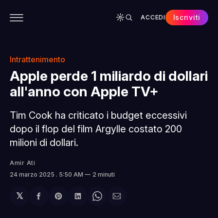
Iscriviti
ACCEDI
CONTENUTI
APP
CHI SIAMO
SPONSOR
Intrattenimento
Apple perde 1 miliardo di dollari
all'anno con Apple TV+
Tim Cook ha criticato i budget eccessivi
dopo il flop del film Argylle costato 200
milioni di dollari.
Amir Ati
24 marzo 2025
. 5:50 AM
2 minuti
𝕏
Condividi
Share
Condividi
Share
Condividi
su
on
su
on
via