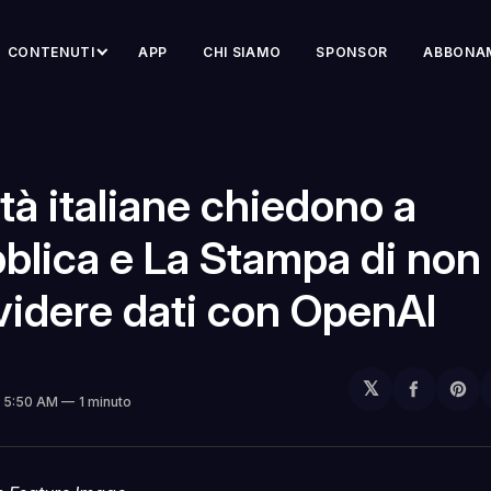
CONTENUTI
APP
CHI SIAMO
SPONSOR
ABBONA
tà italiane chiedono a
blica e La Stampa di non
videre dati con OpenAI
𝕏
Condivi
Sh
. 5:50 AM
1 minuto
su
on
Facebo
Pin