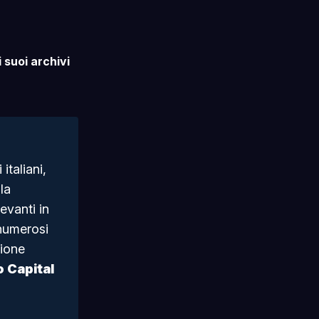
 suoi archivi
italiani,
la
levanti in
numerosi
zione
o Capital