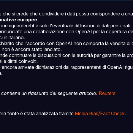
 è che si crede che condividere i dati possa corrispondere a un
rmative europee
.
one riguarderebbe solo l'eventuale diffusione di dati personali.
nnunciato una collaborazione con OpenAI per la copertura de
ci in italiano.
hiarito che l'accordo con OpenAI non comporta la vendita di d
o non è ancora stato lanciato.
de continuare le discussioni con le autorità per garantire la pro
i e diritti coinvolti.
ancora arrivate dichiarazioni dai rappresentanti di OpenAI rigu
e.
contiene un riassunto del seguente articolo:
Reuters
della fonte è stata analizzata tramite
Media Bias/Fact Check
.