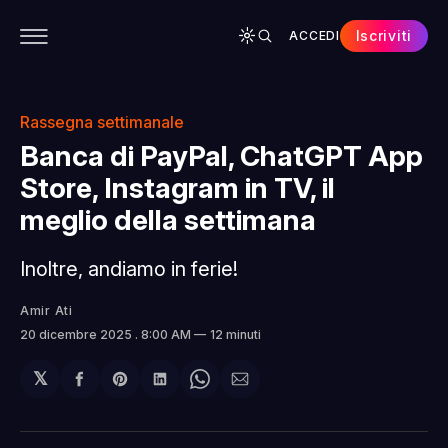
Iscriviti
ACCEDI
CONTENUTI
APP
CHI SIAMO
SPONSOR
Rassegna settimanale
Banca di PayPal, ChatGPT App
Store, Instagram in TV, il
meglio della settimana
Inoltre, andiamo in ferie!
Amir Ati
20 dicembre 2025
. 8:00 AM
12 minuti
𝕏
Condividi
Share
Condividi
Share
Condividi
su
on
su
on
via
Facebook
Pinterest
LinkedIn
WhatsApp
email