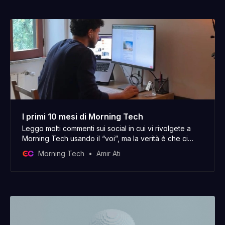
I primi 10 mesi di Morning Tech
Leggo molti commenti sui social in cui vi rivolgete a
Morning Tech usando il “voi”, ma la verità è che ci
sono solo io dietro. Buon inizio di anno nuovo, ho
Morning Tech
Amir Ati
iniziato a scrivere questo post il 30 dicembre e oggi, il
2 gennaio, lo sto ancora aggiustando. Com’è andata