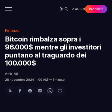
Iscriviti
ACCEDI
CONTENUTI
APP
CHI SIAMO
SPONSOR
Finanza
Bitcoin rimbalza sopra i
96.000$ mentre gli investitori
puntano al traguardo dei
100.000$
Amir Ati
28 novembre 2024
. 1:00 AM
1 minuto
𝕏
Condividi
Share
Condividi
Share
Condividi
su
on
su
on
via
Facebook
Pinterest
LinkedIn
WhatsApp
email