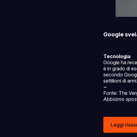
Google svela
Tecnologia
Google ha rece
è in grado di e
secondo Google
settilioni di anni
~
Fonte: The Ver
Abbiamo spostat
Leggi riass