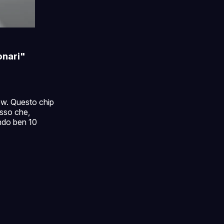
onari"
ow. Questo chip
esso che,
ndo ben 10