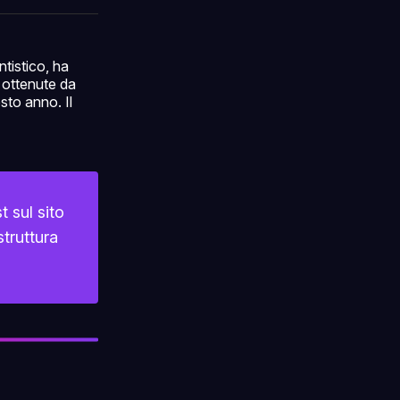
ok
terest
LinkedIn
WhatsApp
email
tistico, ha
 ottenute da
esto anno. Il
t sul sito
truttura