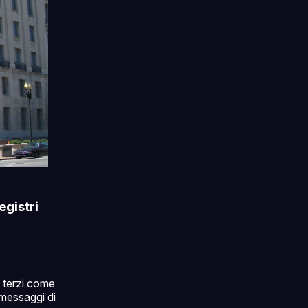
egistri
a terzi come
 messaggi di