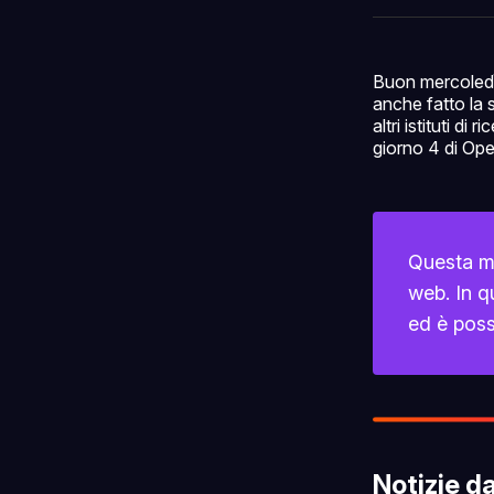
Buon mercoledì,
anche fatto la
altri istituti d
giorno 4 di Open
Questa mat
web. In q
ed è poss
Notizie d