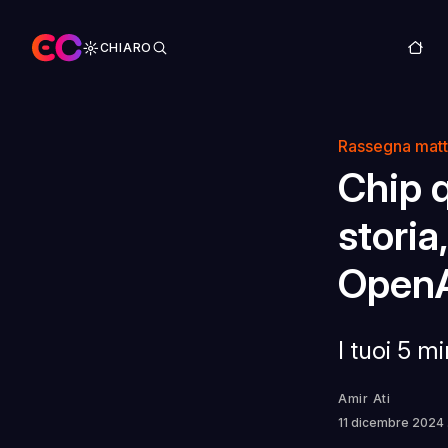
CHIARO
Rassegna matt
Chip q
storia
OpenA
I tuoi 5 m
Amir Ati
11 dicembre 2024