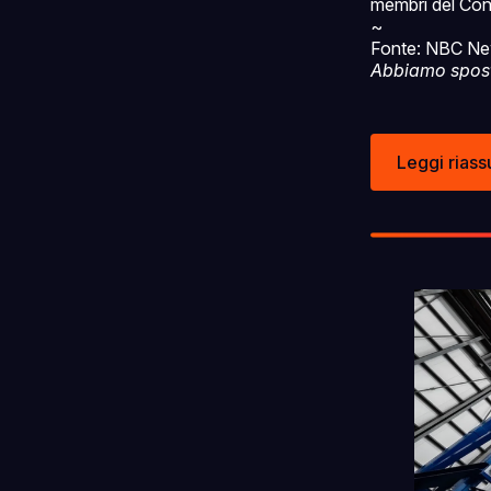
membri del Cong
~
Fonte: NBC N
Abbiamo spostat
Leggi riass