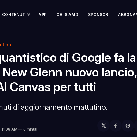
CONTENUTI
APP
CHI SIAMO
SPONSOR
ABBONA
utina
uantistico di Google fa la
, New Glenn nuovo lancio,
I Canvas per tutti
inuti di aggiornamento mattutino.
𝕏
Condivi
Sh
. 11:08 AM
6 minuti
su
on