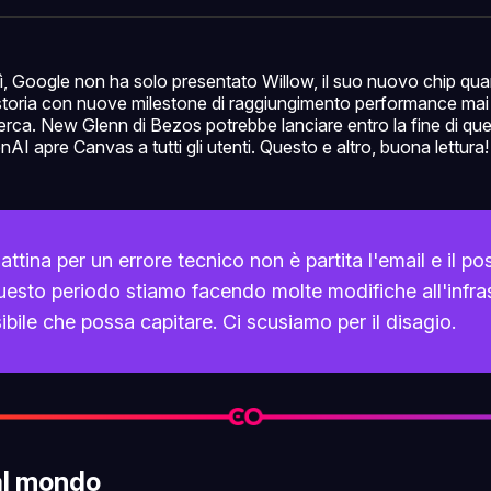
Facebo
Pin
 Google non ha solo presentato Willow, il suo nuovo chip quan
 storia con nuove milestone di raggiungimento performance mai
i ricerca. New Glenn di Bezos potrebbe lanciare entro la fine di qu
AI apre Canvas a tutti gli utenti. Questo e altro, buona lettura!
tina per un errore tecnico non è partita l'email e il pos
uesto periodo stiamo facendo molte modifiche all'infras
ibile che possa capitare. Ci scusiamo per il disagio.
al mondo