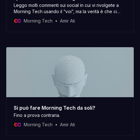
Leggo molti commenti sui social in cui vi rivolgete a
Morning Tech usando il “voi”, ma la verità è che ci
sono solo io dietro. Buon inizio di anno nuovo, ho
Morning Tech
Amir Ati
iniziato a scrivere questo post il 30 dicembre e oggi, il
2 gennaio, lo sto ancora aggiustando. Com’è andata
Si può fare Morning Tech da soli?
Fino a prova contraria.
Morning Tech
Amir Ati