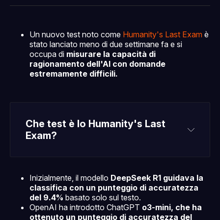
Facebook
Pinterest
LinkedIn
WhatsApp
email
Un nuovo test noto come
Humanity's Last Exam
è
stato lanciato meno di due settimane fa e si
occupa di
misurare la capacità di
ragionamento dell'AI con domande
estremamente difficili.
Che test è lo Humanity's Last 
Exam?
Inizialmente, il modello
DeepSeek R1 guidava la
classifica con un punteggio di accuratezza
del 9.4%
basato solo sul testo.
OpenAI ha introdotto ChatGPT
o3-mini, che ha
ottenuto un punteggio di accuratezza del