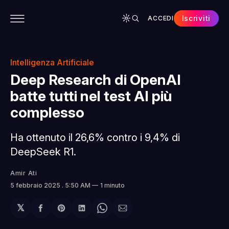
Iscriviti
ACCEDI
CONTENUTI
APP
CHI SIAMO
SPONSOR
Intelligenza Artificiale
Deep Research di OpenAI
batte tutti nel test AI più
complesso
Ha ottenuto il 26,6% contro i 9,4% di
DeepSeek R1.
Amir Ati
5 febbraio 2025
. 5:50 AM
1 minuto
𝕏
Condividi
Share
Condividi
Share
Condividi
su
on
su
on
via