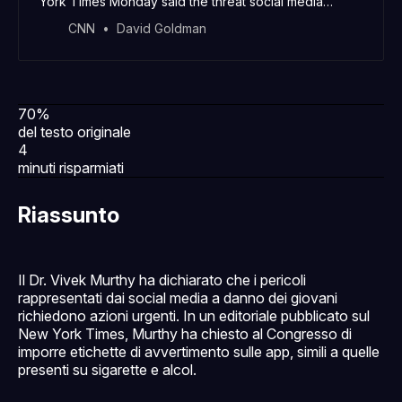
York Times Monday said the threat social media
poses to children is an emergency, and he urged
CNN
David Goldman
Congress to put a label on the apps as with cigarettes
and alcohol.
70%
del testo originale
4
minuti risparmiati
Riassunto
Il Dr. Vivek Murthy ha dichiarato che i pericoli
rappresentati dai social media a danno dei giovani
richiedono azioni urgenti. In un editoriale pubblicato sul
New York Times, Murthy ha chiesto al Congresso di
imporre etichette di avvertimento sulle app, simili a quelle
presenti su sigarette e alcol.