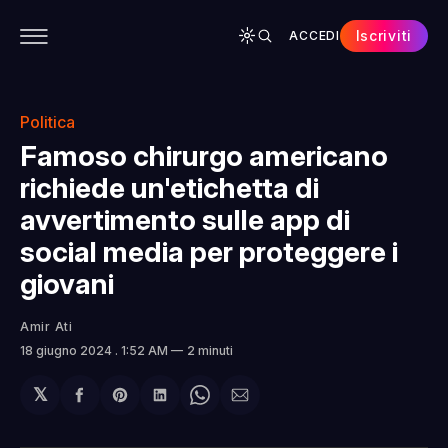
Iscriviti
ACCEDI
CONTENUTI
APP
CHI SIAMO
SPONSOR
Politica
Famoso chirurgo americano
richiede un'etichetta di
avvertimento sulle app di
social media per proteggere i
giovani
Amir Ati
18 giugno 2024
. 1:52 AM
2 minuti
𝕏
Condividi
Share
Condividi
Share
Condividi
su
on
su
on
via
Facebook
Pinterest
LinkedIn
WhatsApp
email