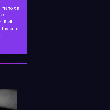
 a mano da
mpa
 di vita.
rettamente
a