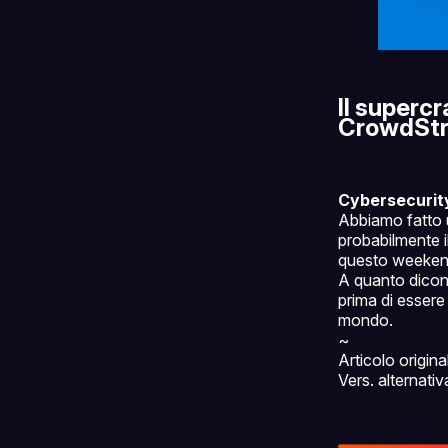
Il superc
CrowdStr
Cybersecurit
Abbiamo fatto un
probabilmente i
questo weekend 
A quanto dicono
prima di essere 
mondo.
~
Articolo origina
Vers. alternativ