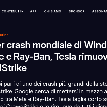
CONTENUTI
APP
CHI SIAMO
SPONSOR
ABBONA
utina
er crash mondiale di Win
e e Ray-Ban, Tesla rimuo
Strike
i parli di uno dei crash più grandi della sto
rike. Google cerca di mettersi in mezzo a
p tra Meta e Ray-Ban. Tesla taglia corto s
i CrowdStrike e lo rimuove da tutti i dispo