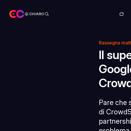
CHIARO
Rassegna matt
Il sup
Googl
Crowd
Pare che s
di CrowdSt
partnershi
problema d