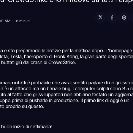
𝕏
Condivi
Sh
:00 AM
6 minuti
su
on
Facebo
Pin
a e sto preparando le notizie per la mattina dopo. L'homepage 
Meta, Tesla, l'aeroporto di Honk Kong, la gran parte degli sporte
 buttati giù dal crash di CrowdStrike.
imana infatti è probabile che avrai sentito parlare di un grosso 
n è un attacco ma un banale bug; i computer colpiti sono 8.5 m
vuto al fatto che gli sviluppatori non abbiano testato un aggior
uppo prima di pusharlo in produzione. Il primo link di oggi è un
o proprio su questo.
 buon inizio di settimana!