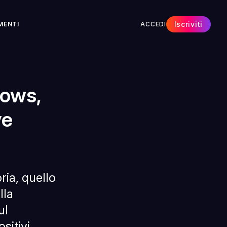
Iscriviti
MENTI
ACCEDI
dows,
ve
ria, quello
lla
ul
sitivi.