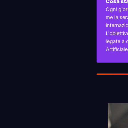
Cosa st
Ogni gior
me la ser
internazio
L'obietti
legate a 
Artificiale