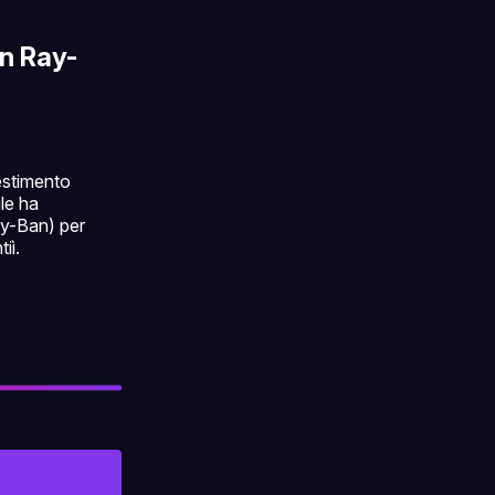
on Ray-
estimento
gle ha
ay-Ban) per
iì.