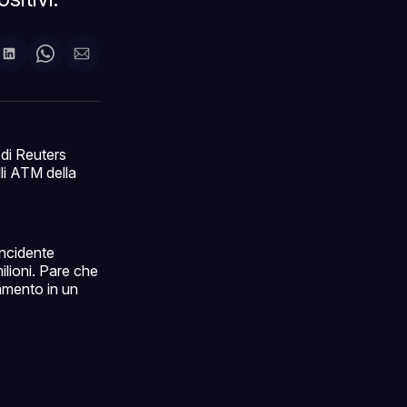
di
are
Condividi
Share
Condividi
su
on
via
ok
terest
LinkedIn
WhatsApp
email
di Reuters
lli ATM della
incidente
ilioni. Pare che
namento in un