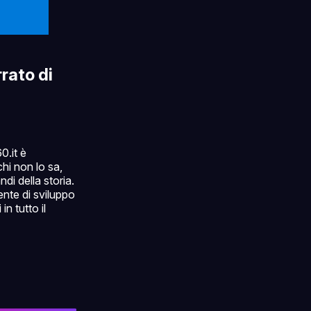
rato di
0.it è
chi non lo sa,
i della storia.
nte di sviluppo
n tutto il