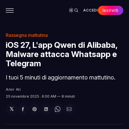
Iscriviti
ACCEDI
CONTENUTI
APP
CHI SIAMO
SPONSOR
Rassegna mattutina
iOS 27, L'app Qwen di Alibaba,
Malware attacca Whatsapp e
Telegram
I tuoi 5 minuti di aggiornamento mattutino.
Amir Ati
25 novembre 2025
. 6:00 AM
8 minuti
𝕏
Condividi
Share
Condividi
Share
Condividi
su
on
su
on
via
Facebook
Pinterest
LinkedIn
WhatsApp
email