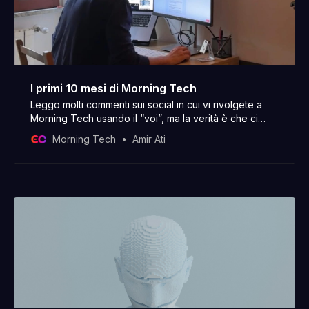
I primi 10 mesi di Morning Tech
Leggo molti commenti sui social in cui vi rivolgete a
Morning Tech usando il “voi”, ma la verità è che ci
sono solo io dietro. Buon inizio di anno nuovo, ho
Morning Tech
Amir Ati
iniziato a scrivere questo post il 30 dicembre e oggi, il
2 gennaio, lo sto ancora aggiustando. Com’è andata