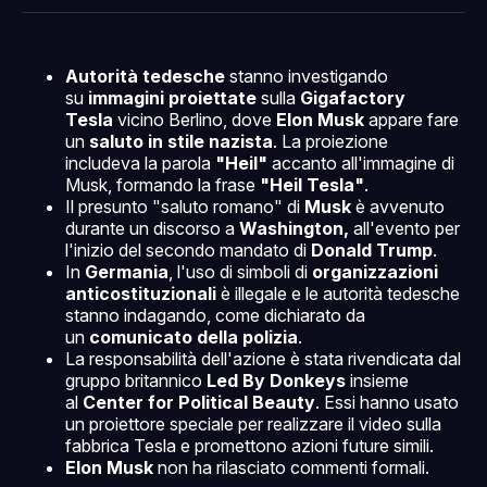
Facebook
Pinterest
LinkedIn
WhatsApp
email
Autorità tedesche
stanno investigando
su
immagini proiettate
sulla
Gigafactory
Tesla
vicino Berlino, dove
Elon Musk
appare fare
un
saluto in stile nazista
. La proiezione
includeva la parola
"Heil"
accanto all'immagine di
Musk, formando la frase
"Heil Tesla"
.
Il presunto "saluto romano" di
Musk
è avvenuto
durante un discorso a
Washington,
all'evento per
l'inizio del secondo mandato di
Donald Trump
.
In
Germania
, l'uso di simboli di
organizzazioni
anticostituzionali
è illegale e le autorità tedesche
stanno indagando, come dichiarato da
un
comunicato della polizia
.
La responsabilità dell'azione è stata rivendicata dal
gruppo britannico
Led By Donkeys
insieme
al
Center for Political Beauty
. Essi hanno usato
un proiettore speciale per realizzare il video sulla
fabbrica Tesla e promettono azioni future simili.
Elon Musk
non ha rilasciato commenti formali.