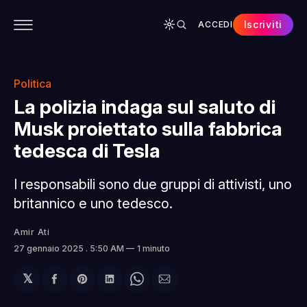
Iscriviti
ACCEDI
CONTENUTI
APP
CHI SIAMO
SPONSOR
Politica
La polizia indaga sul saluto di
Musk proiettato sulla fabbrica
tedesca di Tesla
I responsabili sono due gruppi di attivisti, uno
britannico e uno tedesco.
Amir Ati
27 gennaio 2025
. 5:50 AM
1 minuto
𝕏
Condividi
Share
Condividi
Share
Condividi
su
on
su
on
via