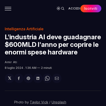
Iscriviti
ACCEDI
CONTENUTI
APP
CHI SIAMO
SPONSOR
Intelligenza Artificiale
L'industria AI deve guadagnare
$600MLD l'anno per coprire le
enormi spese hardware
Amir Ati
8 luglio 2024
. 1:36 AM
2 minuti
𝕏
Condividi
Share
Condividi
Share
Condividi
su
on
su
on
via
Facebook
Pinterest
LinkedIn
WhatsApp
email
Photo by 
Taylor Vick
 / 
Unsplash