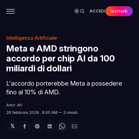
Iscriviti
ACCEDI
CONTENUTI
APP
CHI SIAMO
SPONSOR
Intelligenza Artificiale
Meta e AMD stringono
accordo per chip AI da 100
miliardi di dollari
L'accordo porterebbe Meta a possedere
fino al 10% di AMD.
Amir Ati
26 febbraio 2026
. 6:00 AM
2 minuti
𝕏
Condividi
Share
Condividi
Share
Condividi
su
on
su
on
via