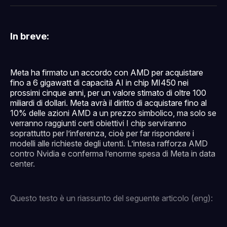
Facebook
Pinterest
LinkedIn
WhatsApp
email
In breve:
Meta ha firmato un accordo con AMD per acquistare
fino a 6 gigawatt di capacità AI in chip MI450 nei
prossimi cinque anni, per un valore stimato di oltre 100
miliardi di dollari. Meta avrà il diritto di acquistare fino al
10% delle azioni AMD a un prezzo simbolico, ma solo se
verranno raggiunti certi obiettivi I chip serviranno
soprattutto per l’inferenza, cioè per far rispondere i
modelli alle richieste degli utenti. L’intesa rafforza AMD
contro Nvidia e conferma l’enorme spesa di Meta in data
center.
Questo testo è un riassunto del seguente articolo (eng):