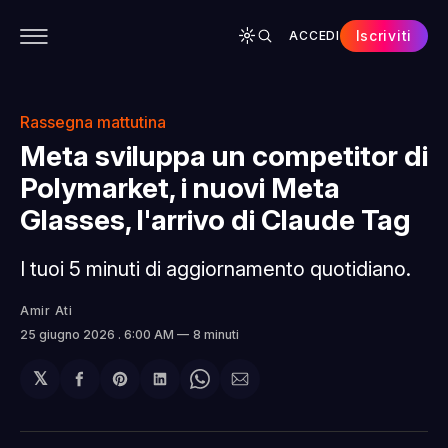
Iscriviti
ACCEDI
CONTENUTI
APP
CHI SIAMO
SPONSOR
Rassegna mattutina
Meta sviluppa un competitor di
Polymarket, i nuovi Meta
Glasses, l'arrivo di Claude Tag
I tuoi 5 minuti di aggiornamento quotidiano.
Amir Ati
25 giugno 2026
. 6:00 AM
8 minuti
𝕏
Condividi
Share
Condividi
Share
Condividi
su
on
su
on
via
Facebook
Pinterest
LinkedIn
WhatsApp
email